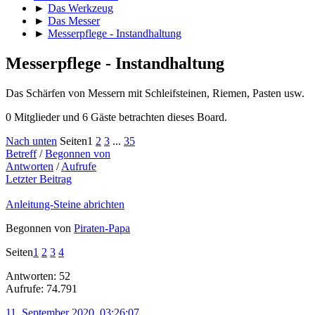
►
Das Werkzeug
►
Das Messer
►
Messerpflege - Instandhaltung
Messerpflege - Instandhaltung
Das Schärfen von Messern mit Schleifsteinen, Riemen, Pasten usw.
0 Mitglieder und 6 Gäste betrachten dieses Board.
Nach unten
Seiten
1
2
3
...
35
Betreff
/
Begonnen von
Antworten
/
Aufrufe
Letzter Beitrag
Anleitung-Steine abrichten
Begonnen von
Piraten-Papa
Seiten
1
2
3
4
Antworten: 52
Aufrufe: 74.791
11. September 2020, 03:26:07