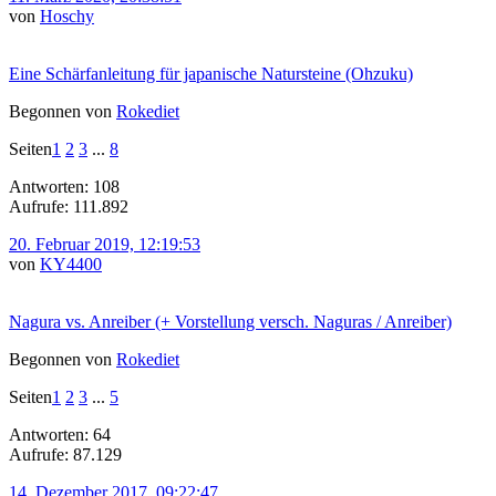
von
Hoschy
Eine Schärfanleitung für japanische Natursteine (Ohzuku)
Begonnen von
Rokediet
Seiten
1
2
3
...
8
Antworten: 108
Aufrufe: 111.892
20. Februar 2019, 12:19:53
von
KY4400
Nagura vs. Anreiber (+ Vorstellung versch. Naguras / Anreiber)
Begonnen von
Rokediet
Seiten
1
2
3
...
5
Antworten: 64
Aufrufe: 87.129
14. Dezember 2017, 09:22:47