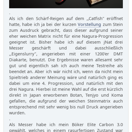
.
Als ich den Schärf-Reigen auf dem ,,Catfish" eröffnet
hatte, habe ich ja bei der kurzen
Vorstellung
zum Stein
zum Ausdruck gebracht, dass dieser aufgrund seiner
eher weichen Matrix nicht für eine Nagura-Progression
geeignet ist. Bisher habe ich auf diesem jNat drei
Messer geschärft und dabei ausschließlich
,,Eigenslurry", angerieben mit einer 1200'er DMT
Diakarte, benutzt. Die Ergebnisse waren allesamt sehr
gut und eigentlich sah ich auch meine Testreihe als
beendet an. Aber ich wär nicht ich, wenn da nicht mein
Spieltrieb anderer Meinung wäre und natürlich ging es
dabei um eine 4. Progression, und natürlich mit den
drei Nagura. Hierbei ist meine Wahl auf die erst kürzlich
direkt in Japan erworbenen Botan, Tenjyo und Koma
gefallen, die aufgrund der weichen Steinmatrix auch
entsprechend mit sehr wenig bis null Druck angerieben
wurden.
.
Als Messer habe ich mein Böker Elite Carbon 3.0
gewählt, welches in einem rasurfertigen Zustand war