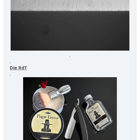
.
.
Die RdT
.