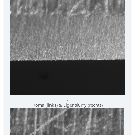
.
Koma (links) & Eigenslurry (rechts)