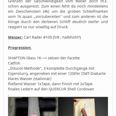
Grenzen der Geschwindigkeit vom Waller doch m.E.
schon ausgereizt. Zum einen fehlt da noch mindestens
ein Zwischenstein (4k) um die groben Schleifmarken
vom 1k quasi ,,vorzubereiten" und zum anderen ist die
Klinge durch den derberen Schliff deutlich steifer und
reagiert so nur unwillig auf Druck.
Messer:
Carl Rader #109 (5/8 ; halbhohl?)
Progression:
SHAPTON Glass 1K—> setzen der Facette
Catfish
,,Dilucot-Methode", 3 komplette Durchgänge mit
Eigenslurry, angerieben mit einer 1200'er DMT-Diakarte
klares Wasser (stationär)
fließend Wasser 1xTape, dann Finish mit 2xTape
finales Ledern auf den QUERCUR Shell Cordovan
.