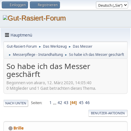
Einloggen
Registrieren
Hauptmenü
Gut-Rasiert-Forum
Das Werkzeug
Das Messer
►
►
Messerpflege - Instandhaltung
So habe ich das Messer geschärft
►
►
So habe ich das Messer
geschärft
Begonnen von alvaro, 12. März 2020, 14:05:40
0 Mitglieder und 1 Gast betrachten dieses Thema.
1
...
42
43
45
46
Seiten
44
NACH UNTEN
BENUTZER-AKTIONEN
Brille