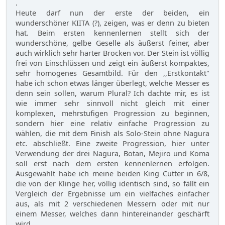
.
Heute darf nun der erste der beiden, ein
wunderschöner KIITA (?), zeigen, was er denn zu bieten
hat. Beim ersten kennenlernen stellt sich der
wunderschöne, gelbe Geselle als äußerst feiner, aber
auch wirklich sehr harter Brocken vor. Der Stein ist völlig
frei von Einschlüssen und zeigt ein äußerst kompaktes,
sehr homogenes Gesamtbild. Für den ,,Erstkontakt"
habe ich schon etwas länger überlegt, welche Messer es
denn sein sollen, warum Plural? Ich dachte mir, es ist
wie immer sehr sinnvoll nicht gleich mit einer
komplexen, mehrstufigen Progression zu beginnen,
sondern hier eine relativ einfache Progression zu
wählen, die mit dem Finish als Solo-Stein ohne Nagura
etc. abschließt. Eine zweite Progression, hier unter
Verwendung der drei Nagura, Botan, Mejiro und Koma
soll erst nach dem ersten kennenlernen erfolgen.
Ausgewählt habe ich meine beiden King Cutter in 6/8,
die von der Klinge her, völlig identisch sind, so fällt ein
Vergleich der Ergebnisse um ein vielfaches einfacher
aus, als mit 2 verschiedenen Messern oder mit nur
einem Messer, welches dann hintereinander geschärft
wird.