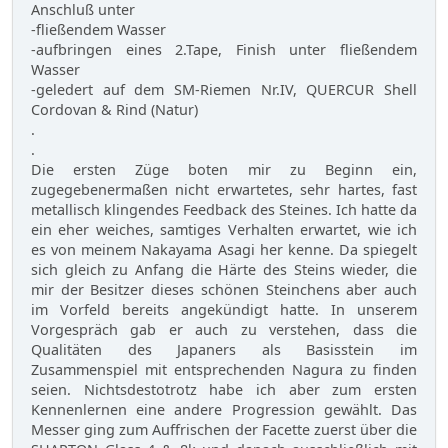
Anschluß unter
-fließendem Wasser
-aufbringen eines 2.Tape, Finish unter fließendem
Wasser
-geledert auf dem SM-Riemen Nr.IV, QUERCUR Shell
Cordovan & Rind (Natur)
.
.
Die ersten Züge boten mir zu Beginn ein,
zugegebenermaßen nicht erwartetes, sehr hartes, fast
metallisch klingendes Feedback des Steines. Ich hatte da
ein eher weiches, samtiges Verhalten erwartet, wie ich
es von meinem Nakayama Asagi her kenne. Da spiegelt
sich gleich zu Anfang die Härte des Steins wieder, die
mir der Besitzer dieses schönen Steinchens aber auch
im Vorfeld bereits angekündigt hatte. In unserem
Vorgespräch gab er auch zu verstehen, dass die
Qualitäten des Japaners als Basisstein im
Zusammenspiel mit entsprechenden Nagura zu finden
seien. Nichtsdestotrotz habe ich aber zum ersten
Kennenlernen eine andere Progression gewählt. Das
Messer ging zum Auffrischen der Facette zuerst über die