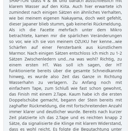
SHAPTON Glass 4 & 8k und danach ausschließlich mit
klarem Wasser auf den Kiita. Auch hier erwartete ich
zumindest nach einigen Sätzen ein ähnliches Verhalten,
wie bei meinem eigenen Nakayama, doch weit gefehlt,
dieser Japaner blieb stumm, gab keinerlei Rückmeldung.
Als ich die Facette mehrfach unter dem Mikro
betrachtete, kamen mir die spärlichen Veränderungen
so vor, wie ich sie von meinem OZUKU her kenne...wie
Schärfen auf einer Fensterbank aus künstlichem
Marmor. Nach einigen Sätzen entschloss ich mich zu 1-2
Sätzen Zwischenledern und...na was wohl? Richtig, zu
einem ersten HT. Was soll ich sagen, der HT
funktionierte bereits über die gesamte Schneidkannte
hinweg, es wurde also Zeit das Ganze in Richtung
Wasserhahn zu verlagern. Zu Anfang noch mit
einfachem Tape, zum Schluß wie fast schon gewohnt,
das Finish mit einem 2.Tape. Kaum habe ich die ersten
Doppelschübe gemacht, begann der Stein bereits mit
zaghafter Rückmeldung, die mit fortschreitenden Anzahl
immer klarer und deutlicher wurde. Bereits nach kurzer
Zeit platzierte ich das 2.Tape und es reichten knapp 2
Sätze, da signalisierte die Klinge mit klarem Widerstand,
dass es wohl reicht. Es folgte die Begutachtung unter