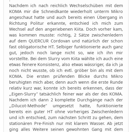
Nachdem ich nach reichlich Wechselschüben mit dem
KOMA mir die Schneidkante wiederholt unterm Mikro
angeschaut hatte und auch bereits einen Übergang in
Richtung Politur erkannte, entschied ich mich zum
Wechsel auf den angeriebenen Kiita. Doch vorher kam,
was kommen musste: richtig, 2 Sätze zwischenledern
auf dem QUERCUR Cordovan und natürlich der schon
fast obligatorische HT. Selbiger funktionierte auch ganz
gut, jedoch noch lange nicht so, wie ich ihn mir
vorstellte. Bei dem Slurry vom Kiita wählte ich auch eine
etwas feinere Konsistenz, also etwas wässriger, da ich ja
noch nicht wusste, ob ich evtl. gröber bin als mit dem
KOMA. Die ersten prüfenden Blicke durchs Mikro
beruhigten mich aber, denn auch wenn die erste Runde
relativ kurz war, konnte ich bereits erkennen, dass der
,,Eigen-Slurry" tatsächlich feiner war als der des KOMA.
Nachdem ich dann 2 komplette Durchgänge nach der
,,Dilucot-Methode" umgesetzt hatte, funktionierte
bereits ein guter HT ohne vorheriges Zwischenledern
und ich entschied, zum nächsten Schritt zu gehen, dem
stationären Pre-Finish nur mit klarem Wasser. Ab jetzt
ging alles Weitere seinen gewohnten Gang mit dem