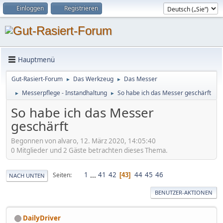
Einloggen
Registrieren
Hauptmenü
Gut-Rasiert-Forum
Das Werkzeug
Das Messer
►
►
Messerpflege - Instandhaltung
So habe ich das Messer geschärft
►
►
So habe ich das Messer
geschärft
Begonnen von alvaro, 12. März 2020, 14:05:40
0 Mitglieder und 2 Gäste betrachten dieses Thema.
1
...
41
42
44
45
46
Seiten
43
NACH UNTEN
BENUTZER-AKTIONEN
DailyDriver