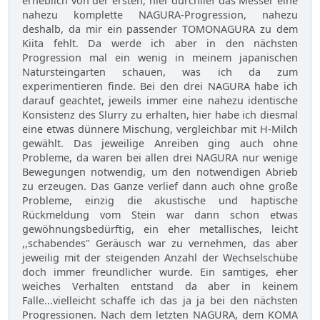
erheblich von der ersten, hier durchlief das Messer eine
nahezu komplette NAGURA-Progression, nahezu
deshalb, da mir ein passender TOMONAGURA zu dem
Kiita fehlt. Da werde ich aber in den nächsten
Progression mal ein wenig in meinem japanischen
Natursteingarten schauen, was ich da zum
experimentieren finde. Bei den drei NAGURA habe ich
darauf geachtet, jeweils immer eine nahezu identische
Konsistenz des Slurry zu erhalten, hier habe ich diesmal
eine etwas dünnere Mischung, vergleichbar mit H-Milch
gewählt. Das jeweilige Anreiben ging auch ohne
Probleme, da waren bei allen drei NAGURA nur wenige
Bewegungen notwendig, um den notwendigen Abrieb
zu erzeugen. Das Ganze verlief dann auch ohne große
Probleme, einzig die akustische und haptische
Rückmeldung vom Stein war dann schon etwas
gewöhnungsbedürftig, ein eher metallisches, leicht
,,schabendes" Geräusch war zu vernehmen, das aber
jeweilig mit der steigenden Anzahl der Wechselschübe
doch immer freundlicher wurde. Ein samtiges, eher
weiches Verhalten entstand da aber in keinem
Falle...vielleicht schaffe ich das ja ja bei den nächsten
Progressionen. Nach dem letzten NAGURA, dem KOMA