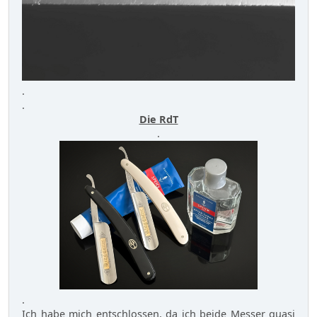
.
.
Die RdT
.
.
Ich habe mich entschlossen, da ich beide Messer quasi