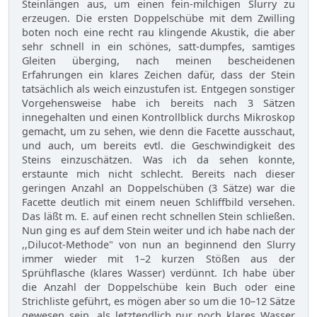
Steinlängen aus, um einen fein-milchigen Slurry zu
erzeugen. Die ersten Doppelschübe mit dem Zwilling
boten noch eine recht rau klingende Akustik, die aber
sehr schnell in ein schönes, satt-dumpfes, samtiges
Gleiten überging, nach meinen bescheidenen
Erfahrungen ein klares Zeichen dafür, dass der Stein
tatsächlich als weich einzustufen ist. Entgegen sonstiger
Vorgehensweise habe ich bereits nach 3 Sätzen
innegehalten und einen Kontrollblick durchs Mikroskop
gemacht, um zu sehen, wie denn die Facette ausschaut,
und auch, um bereits evtl. die Geschwindigkeit des
Steins einzuschätzen. Was ich da sehen konnte,
erstaunte mich nicht schlecht. Bereits nach dieser
geringen Anzahl an Doppelschüben (3 Sätze) war die
Facette deutlich mit einem neuen Schliffbild versehen.
Das läßt m. E. auf einen recht schnellen Stein schließen.
Nun ging es auf dem Stein weiter und ich habe nach der
,,Dilucot-Methode" von nun an beginnend den Slurry
immer wieder mit 1–2 kurzen Stößen aus der
Sprühflasche (klares Wasser) verdünnt. Ich habe über
die Anzahl der Doppelschübe kein Buch oder eine
Strichliste geführt, es mögen aber so um die 10–12 Sätze
gewesen sein, als letztendlich nur noch klares Wasser