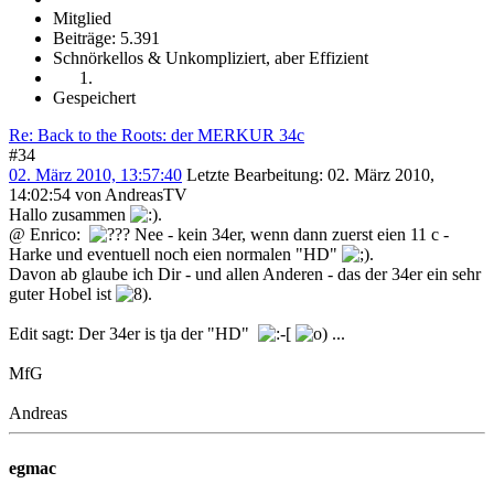
Mitglied
Beiträge: 5.391
Schnörkellos & Unkompliziert, aber Effizient
Gespeichert
Re: Back to the Roots: der MERKUR 34c
#34
02. März 2010, 13:57:40
Letzte Bearbeitung
: 02. März 2010,
14:02:54 von AndreasTV
Hallo zusammen
.
@ Enrico:
Nee - kein 34er, wenn dann zuerst eien 11 c -
Harke und eventuell noch eien normalen "HD"
.
Davon ab glaube ich Dir - und allen Anderen - das der 34er ein sehr
guter Hobel ist
.
Edit sagt: Der 34er is tja der "HD"
...
MfG
Andreas
egmac