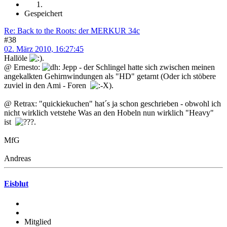
Gespeichert
Re: Back to the Roots: der MERKUR 34c
#38
02. März 2010, 16:27:45
Hallöle
.
@ Ernesto:
Jepp - der Schlingel hatte sich zwischen meinen
angekalkten Gehirnwindungen als "HD" getarnt (Oder ich stöbere
zuviel in den Ami - Foren
).
@ Retrax: "quickiekuchen" hat´s ja schon geschrieben - obwohl ich
nicht wirklich vetstehe Was an den Hobeln nun wirklich "Heavy"
ist
.
MfG
Andreas
Eisblut
Mitglied