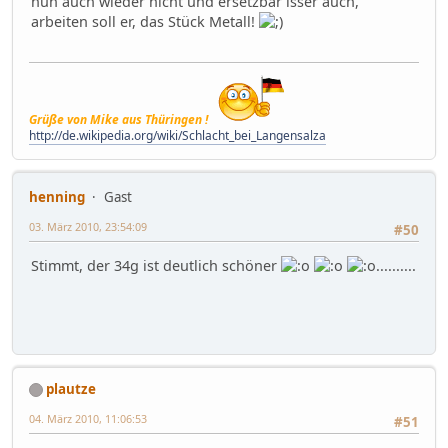
nun auch wieder nicht und ersetzbar isser auch,
arbeiten soll er, das Stück Metall!
Grüße von Mike aus Thüringen !
http://de.wikipedia.org/wiki/Schlacht_bei_Langensalza
henning
Gast
03. März 2010, 23:54:09
#50
Stimmt, der 34g ist deutlich schöner
..........
plautze
04. März 2010, 11:06:53
#51