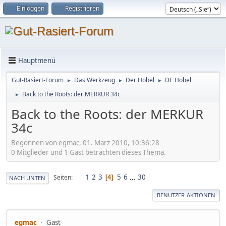
Einloggen
Registrieren
Hauptmenü
Gut-Rasiert-Forum
Das Werkzeug
Der Hobel
DE Hobel
►
►
►
Back to the Roots: der MERKUR 34c
►
Back to the Roots: der MERKUR
34c
Begonnen von egmac, 01. März 2010, 10:36:28
0 Mitglieder und 1 Gast betrachten dieses Thema.
1
2
3
5
6
...
30
Seiten
4
NACH UNTEN
BENUTZER-AKTIONEN
egmac
Gast