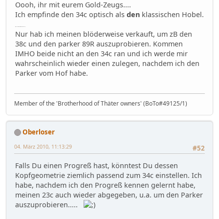
Oooh, ihr mit eurem Gold-Zeugs....
Ich empfinde den 34c optisch als
den
klassischen Hobel.
(war das jetzt richtiges Deutsch?)
Nur hab ich meinen blöderweise verkauft, um zB den
38c und den parker 89R auszuprobieren. Kommen
IMHO beide nicht an den 34c ran und ich werde mir
wahrscheinlich wieder einen zulegen, nachdem ich den
Parker vom Hof habe.
Member of the 'Brotherhood of Thäter owners' (BoTo#49125/1)
Oberloser
04. März 2010, 11:13:29
#52
Falls Du einen Progreß hast, könntest Du dessen
Kopfgeometrie ziemlich passend zum 34c einstellen. Ich
habe, nachdem ich den Progreß kennen gelernt habe,
meinen 23c auch wieder abgegeben, u.a. um den Parker
auszuprobieren.....