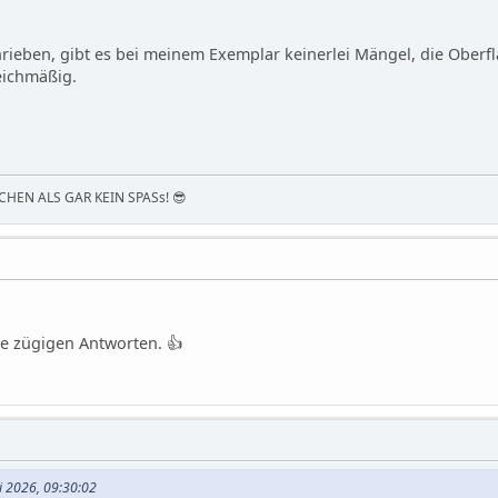
hrieben, gibt es bei meinem Exemplar keinerlei Mängel, die Ober
eichmäßig.
HEN ALS GAR KEIN SPASs! 😎
e zügigen Antworten. 👍
ai 2026, 09:30:02