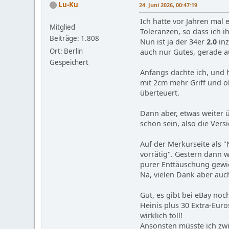
Lu-Ku
24. Juni 2026, 00:47:19
Ich hatte vor Jahren mal 
Mitglied
Toleranzen, so dass ich 
Beiträge: 1.808
Nun ist ja der 34er
2.0
inz
Ort: Berlin
auch nur Gutes, gerade a
Gespeichert
Anfangs dachte ich, und 
mit 2cm mehr Griff und o
überteuert.
Dann aber, etwas weiter 
schon sein, also die Vers
Auf der Merkurseite als "
vorrätig". Gestern dann 
purer Enttäuschung gewich
Na, vielen Dank aber auc
Gut, es gibt bei eBay noch
Heinis plus 30 Extra-Eur
wirklich toll!
Ansonsten müsste ich zw