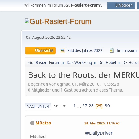
Willkommen im Forum „
Gut-Rasiert-Forum
“.
Einloggen
05. August 2026, 23:52:42
Übersicht
Bild des Jahres 2022
Impressum
Gut-Rasiert-Forum
Das Werkzeug
Der Hobel
DE Hobel
►
►
►
Back to the Roots: der MERK
Begonnen von egmac, 01. März 2010, 10:36:28
0 Mitglieder und 1 Gast betrachten dieses Thema.
1
...
27
28
30
Seiten
29
NACH UNTEN
MRetro
20. Mai 2026, 11:16:43
@DailyDriver
Mitglied