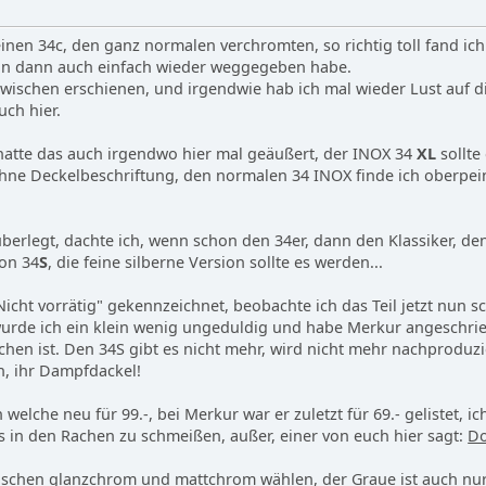
einen 34c, den ganz normalen verchromten, so richtig toll fand ic
ihn dann auch einfach wieder weggegeben habe.
wischen erschienen, und irgendwie hab ich mal wieder Lust auf die
uch hier.
hatte das auch irgendwo hier mal geäußert, der INOX 34
XL
sollte 
hne Deckelbeschriftung, den normalen 34 INOX finde ich oberpei
überlegt, dachte ich, wenn schon den 34er, dann den Klassiker, de
ion 34
S
, die feine silberne Version sollte es werden...
Nicht vorrätig" gekennzeichnet, beobachte ich das Teil jetzt nun 
wurde ich ein klein wenig ungeduldig und habe Merkur angeschri
en ist. Den 34S gibt es nicht mehr, wird nicht mehr nachproduzier
h, ihr Dampfdackel!
 welche neu für 99.-, bei Merkur war er zuletzt für 69.- gelistet, 
os in den Rachen zu schmeißen, außer, einer von euch hier sagt:
Do
ischen glanzchrom und mattchrom wählen, der Graue ist auch nur