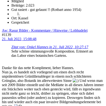
Mitglied
Beiträge: 2.023
Gut rasiert - gut gelaunt !! (Rotbart anno 1954)
Ort: Kassel
Gespeichert
Aw: Rasur Bilder - Kommentare / Hinweise / Lobhudelei
#1139
21. Juli 2022, 15:08:48
Zitat von: Onkel Hannes in 21. Juli 2022, 10:27:17
Sehr schöne stimmungsvolle Komposition. Erinnert an
das Labor eines botanischen Gartens.
Danke für das nette Kompliment, lieber Hannes.
Nun ja, es handelt sich vorliegend um einen doch recht
unprätentiösen Grünlilienableger in einem noch schlichteren
Grünglas, also Botanik im allerweitesten Sinne
Und wenn man
seit 2009 Bilder einstellt und die Meßlatte in all diesen Jahren immer
ein Stückchen weiter nach oben gesteckt wird, fällt es irgendwann
nicht mehr ganz so leicht, drüber zu springen, ohne sich dabei
pausenlos selbst (oder andere) zu kopieren. Deswegen finden sich
hin und wieder auch ein paar invasive Bildgestaltungselemente bei