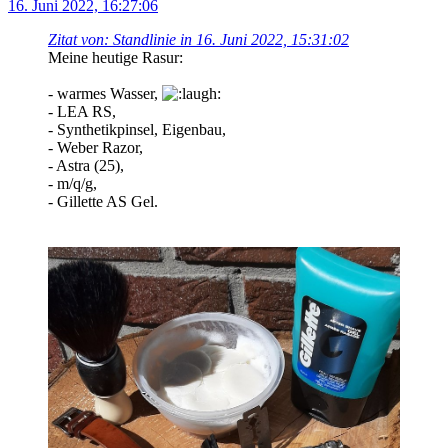
16. Juni 2022, 16:27:06
Zitat von: Standlinie in 16. Juni 2022, 15:31:02
Meine heutige Rasur:
- warmes Wasser,
- LEA RS,
- Synthetikpinsel, Eigenbau,
- Weber Razor,
- Astra (25),
- m/q/g,
- Gillette AS Gel.