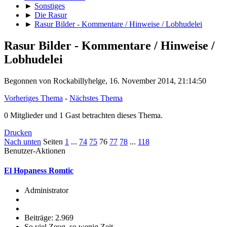
►
Sonstiges
►
Die Rasur
►
Rasur Bilder - Kommentare / Hinweise / Lobhudelei
Rasur Bilder - Kommentare / Hinweise /
Lobhudelei
Begonnen von Rockabillyhelge, 16. November 2014, 21:14:50
Vorheriges Thema
-
Nächstes Thema
0 Mitglieder und 1 Gast betrachten dieses Thema.
Drucken
Nach unten
Seiten
1
...
74
75
76
77
78
...
118
Benutzer-Aktionen
El Hopaness Romtic
Administrator
Beiträge: 2.969
So viel Zeug, so wenig Zeit.