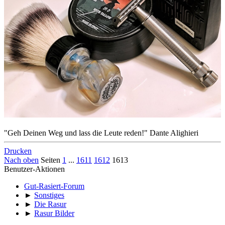
"Geh Deinen Weg und lass die Leute reden!" Dante Alighieri
Drucken
Nach oben
Seiten
1
...
1611
1612
1613
Benutzer-Aktionen
Gut-Rasiert-Forum
►
Sonstiges
►
Die Rasur
►
Rasur Bilder