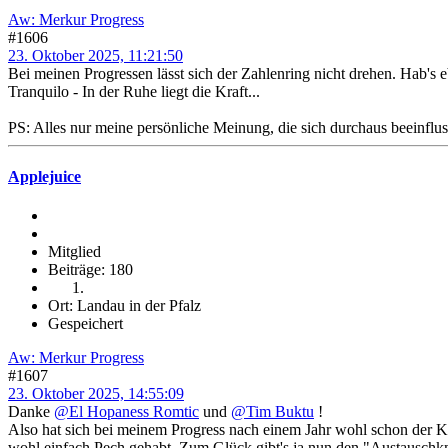
Aw: Merkur Progress
#1606
23. Oktober 2025, 11:21:50
Bei meinen Progressen lässt sich der Zahlenring nicht drehen. Hab's 
Tranquilo - In der Ruhe liegt die Kraft...
PS: Alles nur meine persönliche Meinung, die sich durchaus beeinfluss
Applejuice
Mitglied
Beiträge: 180
Ort: Landau in der Pfalz
Gespeichert
Aw: Merkur Progress
#1607
23. Oktober 2025, 14:55:09
Danke
@El Hopaness Romtic
und
@Tim Buktu
!
Also hat sich bei meinem Progress nach einem Jahr wohl schon der K
wohl einfach Pech gehabt. Zum Glück gibt's ja nun den "Austausch