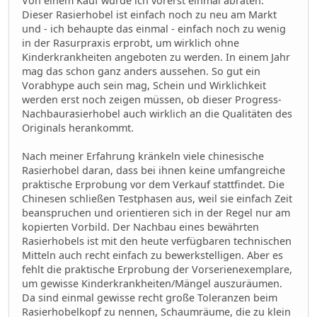
Von einem Kauf würde ich vorerst einmal abraten.
Dieser Rasierhobel ist einfach noch zu neu am Markt
und - ich behaupte das einmal - einfach noch zu wenig
in der Rasurpraxis erprobt, um wirklich ohne
Kinderkrankheiten angeboten zu werden. In einem Jahr
mag das schon ganz anders aussehen. So gut ein
Vorabhype auch sein mag, Schein und Wirklichkeit
werden erst noch zeigen müssen, ob dieser Progress-
Nachbaurasierhobel auch wirklich an die Qualitäten des
Originals herankommt.
Nach meiner Erfahrung kränkeln viele chinesische
Rasierhobel daran, dass bei ihnen keine umfangreiche
praktische Erprobung vor dem Verkauf stattfindet. Die
Chinesen schließen Testphasen aus, weil sie einfach Zeit
beanspruchen und orientieren sich in der Regel nur am
kopierten Vorbild. Der Nachbau eines bewährten
Rasierhobels ist mit den heute verfügbaren technischen
Mitteln auch recht einfach zu bewerkstelligen. Aber es
fehlt die praktische Erprobung der Vorserienexemplare,
um gewisse Kinderkrankheiten/Mängel auszuräumen.
Da sind einmal gewisse recht große Toleranzen beim
Rasierhobelkopf zu nennen, Schaumräume, die zu klein