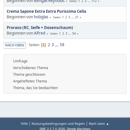
Begonnen von
Bengall Reynolds
1
2
3
...
112
Seiten
Crema Sapone Extra Extra Purissima Cella
Begonnen von
holzglas
1
2
3
...
21
Seiten
Proraso (RC, Seife + Dosenschaum)
Begonnen von
Alfred
1
2
3
...
54
Seiten
2
3
...
58
Seiten
1
NACH OBEN
Umfrage
Verschobenes Thema
Thema geschlossen
Angeheftetes Thema
Thema, das Sie beobachten
|
|
Hilfe
Nutzungsbedingungen und Regeln
Nach oben ▲
,
SMF 2.1.7 © 2026
Simple Machines