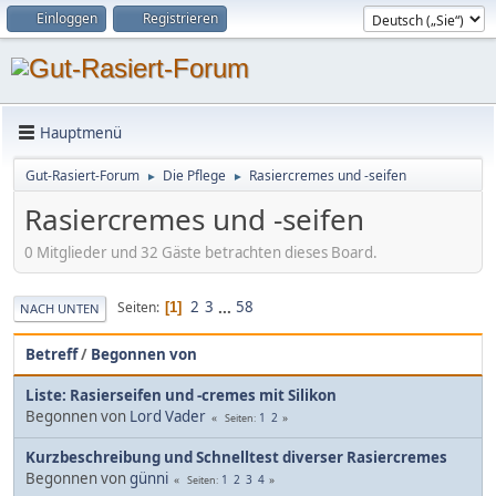
Einloggen
Registrieren
Hauptmenü
Gut-Rasiert-Forum
Die Pflege
Rasiercremes und -seifen
►
►
Rasiercremes und -seifen
0 Mitglieder und 32 Gäste betrachten dieses Board.
2
3
...
58
Seiten
1
NACH UNTEN
Betreff
/
Begonnen von
Liste: Rasierseifen und -cremes mit Silikon
Begonnen von
Lord Vader
1
2
Seiten
Kurzbeschreibung und Schnelltest diverser Rasiercremes
Begonnen von
günni
1
2
3
4
Seiten