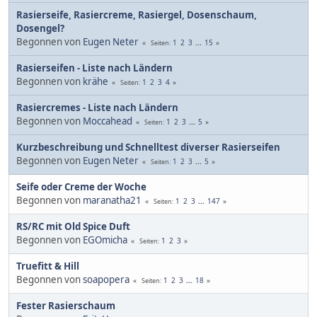
Rasierseife, Rasiercreme, Rasiergel, Dosenschaum,
Dosengel?
Begonnen von
Eugen Neter
1
2
3
...
15
Seiten
Rasierseifen - Liste nach Ländern
Begonnen von
krähe
1
2
3
4
Seiten
Rasiercremes - Liste nach Ländern
Begonnen von
Moccahead
1
2
3
...
5
Seiten
Kurzbeschreibung und Schnelltest diverser Rasierseifen
Begonnen von
Eugen Neter
1
2
3
...
5
Seiten
Seife oder Creme der Woche
Begonnen von
maranatha21
1
2
3
...
147
Seiten
RS/RC mit Old Spice Duft
Begonnen von
EGOmicha
1
2
3
Seiten
Truefitt & Hill
Begonnen von
soapopera
1
2
3
...
18
Seiten
Fester Rasierschaum