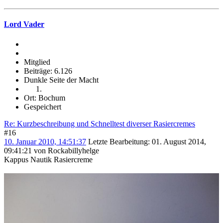
Lord Vader
Mitglied
Beiträge: 6.126
Dunkle Seite der Macht
Ort: Bochum
Gespeichert
Re: Kurzbeschreibung und Schnelltest diverser Rasiercremes
#16
10. Januar 2010, 14:51:37
Letzte Bearbeitung
: 01. August 2014,
09:41:21 von Rockabillyhelge
Kappus Nautik Rasiercreme