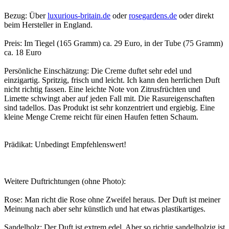
Bezug: Über
luxurious-britain.de
oder
rosegardens.de
oder direkt
beim Hersteller in England.
Preis: Im Tiegel (165 Gramm) ca. 29 Euro, in der Tube (75 Gramm)
ca. 18 Euro
Persönliche Einschätzung: Die Creme duftet sehr edel und
einzigartig. Spritzig, frisch und leicht. Ich kann den herrlichen Duft
nicht richtig fassen. Eine leichte Note von Zitrusfrüchten und
Limette schwingt aber auf jeden Fall mit. Die Rasureigenschaften
sind tadellos. Das Produkt ist sehr konzentriert und ergiebig. Eine
kleine Menge Creme reicht für einen Haufen fetten Schaum.
Prädikat: Unbedingt Empfehlenswert!
Weitere Duftrichtungen (ohne Photo):
Rose: Man richt die Rose ohne Zweifel heraus. Der Duft ist meiner
Meinung nach aber sehr künstlich und hat etwas plastikartiges.
Sandelholz: Der Duft ist extrem edel. Aber so richtig sandelholzig ist