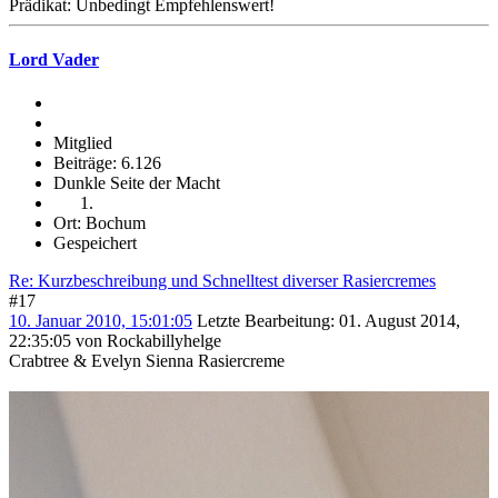
Prädikat: Unbedingt Empfehlenswert!
Lord Vader
Mitglied
Beiträge: 6.126
Dunkle Seite der Macht
Ort: Bochum
Gespeichert
Re: Kurzbeschreibung und Schnelltest diverser Rasiercremes
#17
10. Januar 2010, 15:01:05
Letzte Bearbeitung
: 01. August 2014,
22:35:05 von Rockabillyhelge
Crabtree & Evelyn Sienna Rasiercreme