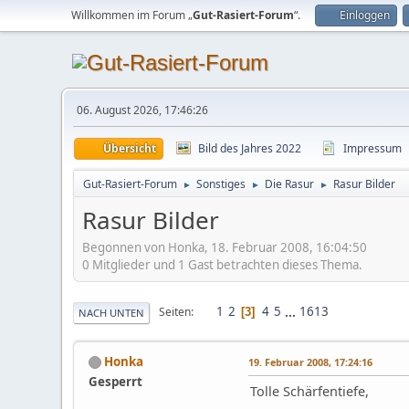
Willkommen im Forum „
Gut-Rasiert-Forum
“.
Einloggen
06. August 2026, 17:46:26
Übersicht
Bild des Jahres 2022
Impressum
Gut-Rasiert-Forum
Sonstiges
Die Rasur
Rasur Bilder
►
►
►
Rasur Bilder
Begonnen von Honka, 18. Februar 2008, 16:04:50
0 Mitglieder und 1 Gast betrachten dieses Thema.
1
2
4
5
...
1613
Seiten
3
NACH UNTEN
Honka
19. Februar 2008, 17:24:16
Gesperrt
Tolle Schärfentiefe,