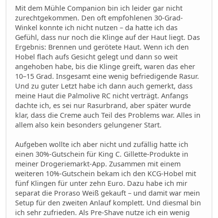
Mit dem Mühle Companion bin ich leider gar nicht
zurechtgekommen. Den oft empfohlenen 30-Grad-
Winkel konnte ich nicht nutzen – da hatte ich das
Gefühl, dass nur noch die Klinge auf der Haut liegt. Das
Ergebnis: Brennen und gerötete Haut. Wenn ich den
Hobel flach aufs Gesicht gelegt und dann so weit
angehoben habe, bis die Klinge greift, waren das eher
10–15 Grad. Insgesamt eine wenig befriedigende Rasur.
Und zu guter Letzt habe ich dann auch gemerkt, dass
meine Haut die Palmolive RC nicht verträgt. Anfangs
dachte ich, es sei nur Rasurbrand, aber später wurde
klar, dass die Creme auch Teil des Problems war. Alles in
allem also kein besonders gelungener Start.
Aufgeben wollte ich aber nicht und zufällig hatte ich
einen 30%-Gutschein für King C. Gillette-Produkte in
meiner Drogeriemarkt-App. Zusammen mit einem
weiteren 10%-Gutschein bekam ich den KCG-Hobel mit
fünf Klingen für unter zehn Euro. Dazu habe ich mir
separat die Proraso Weiß gekauft – und damit war mein
Setup für den zweiten Anlauf komplett. Und diesmal bin
ich sehr zufrieden. Als Pre-Shave nutze ich ein wenig