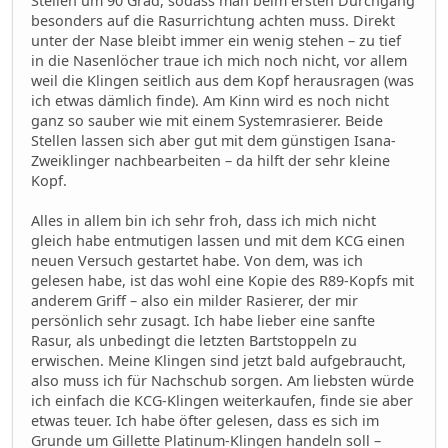
Stellen um 90 Grad, sodass man beim ersten Durchgang
besonders auf die Rasurrichtung achten muss. Direkt
unter der Nase bleibt immer ein wenig stehen – zu tief
in die Nasenlöcher traue ich mich noch nicht, vor allem
weil die Klingen seitlich aus dem Kopf herausragen (was
ich etwas dämlich finde). Am Kinn wird es noch nicht
ganz so sauber wie mit einem Systemrasierer. Beide
Stellen lassen sich aber gut mit dem günstigen Isana-
Zweiklinger nachbearbeiten – da hilft der sehr kleine
Kopf.
Alles in allem bin ich sehr froh, dass ich mich nicht
gleich habe entmutigen lassen und mit dem KCG einen
neuen Versuch gestartet habe. Von dem, was ich
gelesen habe, ist das wohl eine Kopie des R89-Kopfs mit
anderem Griff – also ein milder Rasierer, der mir
persönlich sehr zusagt. Ich habe lieber eine sanfte
Rasur, als unbedingt die letzten Bartstoppeln zu
erwischen. Meine Klingen sind jetzt bald aufgebraucht,
also muss ich für Nachschub sorgen. Am liebsten würde
ich einfach die KCG-Klingen weiterkaufen, finde sie aber
etwas teuer. Ich habe öfter gelesen, dass es sich im
Grunde um Gillette Platinum-Klingen handeln soll –