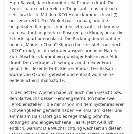
Hipp Babyöl, dann kommt direkt Proraso drauf. Die
Seife schäume ich direkt im Tiegel auf – das finde ich
sehr praktisch. Mit dem KCG-Hobel komme ich viel (!)
besser zurecht. Der Winkel passt genau, und die
beigelegten Klingen schneiden sehr sanft. Ich komme
auf etwa fünf angenehme Rasuren pro Klinge, bevor die
Schärfe spürbar nachlässt. Die Packung deutet auf die
neuen ,,Made in China"-Klingen hin – es steht nur noch
,,KCG" drauf, nicht mehr der ausgeschriebene Name.
Zum Abschluss kommt ein günstiger Balsam von Aldi
drauf. Den vertrage ich sehr gut, und meiner Frau
gefällt der dezente Duft. Kleiner Bonus: Der Balsam
wurde von Ökotest getestet und enthält wohl keine
bedenklichen Inhaltsstoffe.
In den letzten Wochen habe ich auch mein Gesicht bzw.
den Bartwuchs besser kennengelernt. Ich habe zwei
,,Problemstellen", die mir schon mit dem Systemrasierer
Schwierigkeiten gemacht haben – einmal am Kiefer und
einmal am Hals. Dort gab es regelmäßig Schnitte,
Rötungen und eingewachsene Haare. Jetzt weiß ich
endlich, warum: Die Wuchsrichtung wechselt an diesen