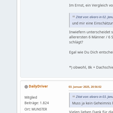
Im Ernst, ein Vergleich v
Zitat von: alvaro in 02. Ja
und mir eine Einschätzun
Inwiefern unterscheidet 
allerersten 6 Männer / 6 
schlägt?
Egal wie Du Dich entsche
*) obwohl, 8k + Dachschi
DailyDriver
03. Januar 2025, 20:56:02
Zitat von: alvaro in 03. Ja
Mitglied
Muss ja kein Geheimnis b
Beiträge: 1.824
Ort: MUNSTER
Vielen lieben Dank für di