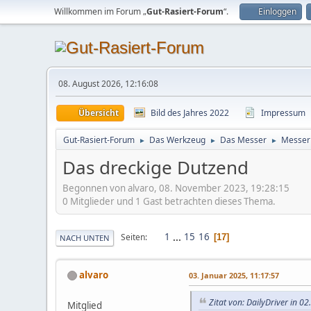
Willkommen im Forum „
Gut-Rasiert-Forum
“.
Einloggen
08. August 2026, 12:16:08
Übersicht
Bild des Jahres 2022
Impressum
Gut-Rasiert-Forum
Das Werkzeug
Das Messer
Messerp
►
►
►
Das dreckige Dutzend
Begonnen von alvaro, 08. November 2023, 19:28:15
0 Mitglieder und 1 Gast betrachten dieses Thema.
1
...
15
16
Seiten
17
NACH UNTEN
alvaro
03. Januar 2025, 11:17:57
Zitat von: DailyDriver in 0
Mitglied