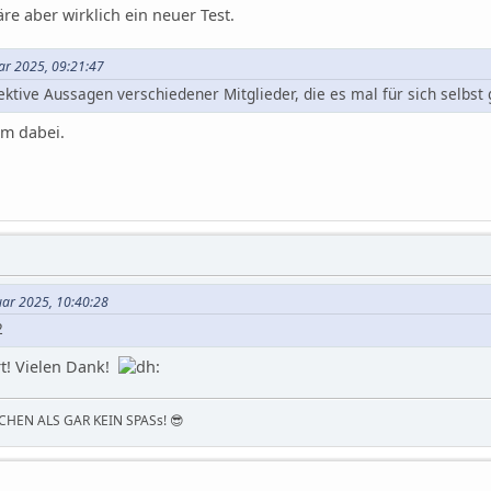
äre aber wirklich ein neuer Test.
uar 2025, 09:21:47
ektive Aussagen verschiedener Mitglieder, die es mal für sich selbst
em dabei.
nuar 2025, 10:40:28
2
rt! Vielen Dank!
HEN ALS GAR KEIN SPASs! 😎