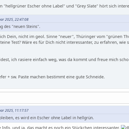
on "hellgrüner Escher ohne Label" und "Grey Slate" hört sich inter
nuar 2025, 22:47:08
g des "neuen Steins".
sich Dein, nicht im geol. Sinne "neuer", Thüringer vom "grünen 
Steine Test? Wäre es für Dich nicht interessanter, zu erfahren, wi
idest, ich rasiere einfach weg, was da kommt und freue mich scho
efer + sw. Paste machen bestimmt eine gute Schneide.
nuar 2025, 11:17:57
leiben, es wird ein Escher ohne Label in hellgrün.
e Info, und ja, das macht es noch ein Stückchen interessanter.