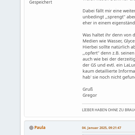
Gespeichert
Dabei fällt mir eine weit
unbedingt ,,sprengt" abe
eher in einem eigenständi
Was haltet ihr denn von d
Medien wie Wasser, Glycer
Hierbei sollte natürlich
,,opfert" denn z.B. sein
auch wie bei der derzeitig
der GS und evtl. ein LaLu
kaum detaillierte Inform
hab' sie noch nicht gefun
Gruß
Gregor
LIEBER HABEN OHNE ZU BRAUC
Paula
04. Januar 2025, 09:21:47