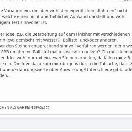
ere Variation ein, die aber wohl den eigentlichen ,,Rahmen" nicht
r welche einen nicht unerheblicher Aufwand darstellt und wohl
gem Test sinnvoller ist.
er Idee, z.B. die Bearbeitung auf dem Finisher mit verschiedenen
in (evtl gemischt mit Wasser?), Ballistol und/oder anderen.
 aber den Steinen entsprechend sinnvoll verfahren werden, denn we
en GBB um ihn mit Ballistol mal testweise zu nutzen? Da müsste ma
en Idee wohl nur mit ein, zwei Steinen arbeiten, da fallen mir z.B.
ne ein. Die Idee dazu kam mir übrigens durch die Tatsache, dass 
ationen/Erfahrungswerte über Auswirkung/Unterschiede gibt...ode
den...
HEN ALS GAR KEIN SPASs! 😎