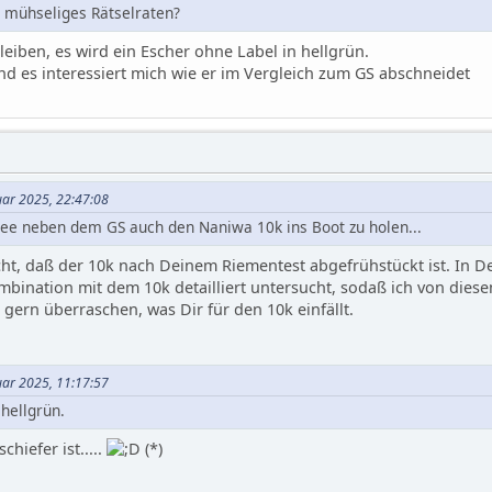
n mühseliges Rätselraten?
eiben, es wird ein Escher ohne Label in hellgrün.
nd es interessiert mich wie er im Vergleich zum GS abschneidet
nuar 2025, 22:47:08
dee neben dem GS auch den Naniwa 10k ins Boot zu holen...
acht, daß der 10k nach Deinem Riementest abgefrühstückt ist. In D
ombination mit dem 10k detailliert untersucht, sodaß ich von die
h gern überraschen, was Dir für den 10k einfällt.
nuar 2025, 11:17:57
 hellgrün.
hiefer ist.....
(*)