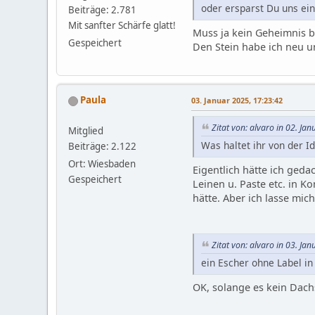
oder ersparst Du uns ei
Beiträge: 2.781
Mit sanfter Schärfe glatt!
Muss ja kein Geheimnis bl
Gespeichert
Den Stein habe ich neu u
Paula
03. Januar 2025, 17:23:42
Zitat von: alvaro in 02. Ja
Mitglied
Was haltet ihr von der I
Beiträge: 2.122
Ort: Wiesbaden
Eigentlich hätte ich ged
Gespeichert
Leinen u. Paste etc. in K
hätte. Aber ich lasse mic
Zitat von: alvaro in 03. Ja
ein Escher ohne Label in
OK, solange es kein Dachsc