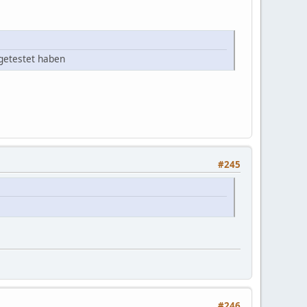
 getestet haben
#245
#246