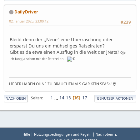
DailyDriver
02. Januar 2025, 23:00:12
#239
Bleibt denn der ,,Neue" eine Überraschung oder
ersparst Du uns ein mühseliges Rätselraten?
Gibt es da etwa einen Ausflug in die Welt der jNats?
Oje,
ich fang ja schon mit der Raterei an...
LIEBER HABEN OHNE ZU BRAUCHEN ALS GAR KEIN SPASs! 😎
1
...
14
15
17
Seiten
16
NACH OBEN
BENUTZER-AKTIONEN
|
|
Hilfe
Nutzungsbedingungen und Regeln
Nach oben ▲