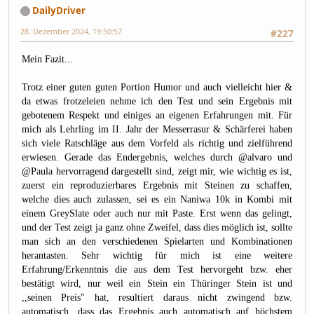
DailyDriver
28. Dezember 2024, 19:50:57
#227
Mein Fazit...
Trotz einer guten guten Portion Humor und auch vielleicht hier &
da etwas frotzeleien nehme ich den Test und sein Ergebnis mit
gebotenem Respekt und einiges an eigenen Erfahrungen mit. Für
mich als Lehrling im II. Jahr der Messerrasur & Schärferei haben
sich viele Ratschläge aus dem Vorfeld als richtig und zielführend
erwiesen. Gerade das Endergebnis, welches durch
@alvaro
und
@Paula
hervorragend dargestellt sind, zeigt mir, wie wichtig es ist,
zuerst ein reproduzierbares Ergebnis mit Steinen zu schaffen,
welche dies auch zulassen, sei es ein Naniwa 10k in Kombi mit
einem GreySlate oder auch nur mit Paste. Erst wenn das gelingt,
und der Test zeigt ja ganz ohne Zweifel, dass dies möglich ist, sollte
man sich an den verschiedenen Spielarten und Kombinationen
herantasten. Sehr wichtig für mich ist eine weitere
Erfahrung/Erkenntnis die aus dem Test hervorgeht bzw. eher
bestätigt wird, nur weil ein Stein ein Thüringer Stein ist und
,,seinen Preis" hat, resultiert daraus nicht zwingend bzw.
automatisch, dass das Ergebnis auch automatisch auf höchstem