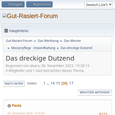
Einloggen
Registrieren
Hauptmenü
Gut-Rasiert-Forum
Das Werkzeug
Das Messer
►
►
Messerpflege - Instandhaltung
Das dreckige Dutzend
►
►
Das dreckige Dutzend
Begonnen von alvaro, 08. November 2023, 19:28:15
0 Mitglieder und 1 Gast betrachten dieses Thema.
1
...
14
15
17
Seiten
16
NACH UNTEN
BENUTZER-AKTIONEN
Paula
28. Dezember 2024, 12:35:03
#225