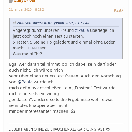
DailyDriver
02. Januar 2025, 18:32:24
#237
Zitat von: alvaro in 02. Januar 2025, 01:57:47
Angeregt durch unseren Freund
@Paula
überlege ich
jetzt doch noch einen Test zu starten.
5 Tester, 5 Steine 1 x geledert und einmal ohne Leder
macht 10 Messer
Was meint Ihr?
Egal wer daran teilnimmt, ob ich dabei sein darf oder
auch nicht, ich würde mich
sehr über einen neuen Test freuen! Auch den Vorschlag
von
@Paula
würde ich
mich definitiv anschließen...ein ,,Einstein"-Test würde
dich einerseits ein wenig
,,entlasten", andererseits die Ergebnisse wohl etwas
sensibler, knapper aber nicht
minder interessanter machen. 👍
LIEBER HABEN OHNE ZU BRAUCHEN ALS GAR KEIN SPASs! 😎