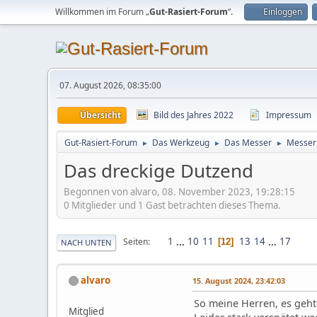
Willkommen im Forum „
Gut-Rasiert-Forum
“.
Einloggen
07. August 2026, 08:35:00
Übersicht
Bild des Jahres 2022
Impressum
Gut-Rasiert-Forum
Das Werkzeug
Das Messer
Messerp
►
►
►
Das dreckige Dutzend
Begonnen von alvaro, 08. November 2023, 19:28:15
0 Mitglieder und 1 Gast betrachten dieses Thema.
1
...
10
11
13
14
...
17
Seiten
12
NACH UNTEN
alvaro
15. August 2024, 23:42:03
So meine Herren, es geht 
Mitglied