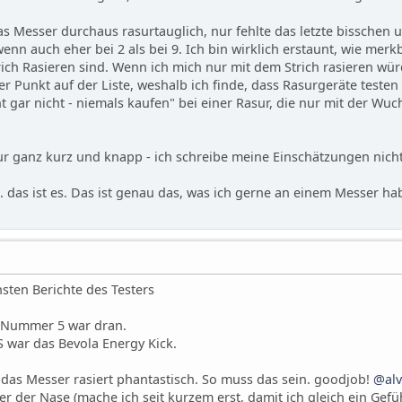
Messer durchaus rasurtauglich, nur fehlte das letzte bisschen um 
enn auch eher bei 2 als bei 9. Ich bin wirklich erstaunt, wie mer
ich Rasieren sind. Wenn ich mich nur mit dem Strich rasieren wür
r Punkt auf der Liste, weshalb ich finde, dass Rasurgeräte testen u
gar nicht - niemals kaufen" bei einer Rasur, die nur mit der Wuch
ur ganz kurz und knapp - ich schreibe meine Einschätzungen nicht
 das ist es. Das ist genau das, was ich gerne an einem Messer ha
sten Berichte des Testers
e Nummer 5 war dran.
S war das Bevola Energy Kick.
 das Messer rasiert phantastisch. So muss das sein. goodjob!
@alv
r der Nase (mache ich seit kurzem erst, damit ich gleich ein Gef