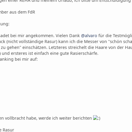
egen einer REHA und meinem Urlaub, ich bitte um Entschuldigung
Omber aus dem FdR
zung:
hadet bei mir angekommen. Vielen Dank
@alvaro
für die Testmögli
k (nicht vollständige Rasur) kann ich die Messer von "schön scharf
u gehen" einschätzen. Letzteres streichelt die Haare von der Hau
 und ersteres ist einfach eine gute Rasierschärfe.
ranking bei mir auf:
n vollbracht habe, werde ich weiter berichten
ge Rasur