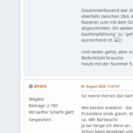
Zusammenfassend war das 
ebenfalls zwischen 2&9, w
Rasieren zum mit dem Str
abgeschnitten. Ein weitere
Kaufempfehlung" zu "geht 
ausreichend ist.
Und weiter gehts, aber n
Bedenktzeit brauche.
Heute mit der Nummer 5..
alvaro
30. August 2024, 11:01:57
So meine Herren die näch
Mitglied
Beiträge: 2.780
Wie bereits erwähnt - di
Mit sanfter Schärfe glatt!
Prozedere blieb gleich. A
ca. 48h Bartwuchs
Gespeichert
Ja wo fange ich denn an..
Schon beim Ansetzen unte