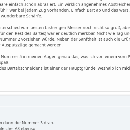
are einfach schön abrasiert. Ein wirklich angenehmes Abstreichen
l" war bei jedem Zug vorhanden. Einfach Bart ab und das wars. 
ch wunderbare Schärfe.
nterschied vom besten bisherigen Messer noch nicht so groß, aber
für den Rest des Bartes) war er deutlich merkbar. Nicht wie Tag un
ummer 2 vorziehen würde. Neben der Sanftheit ist auch die Grün
r Ausputzzüge gemacht werden.
 Nummer 5 in meinen Augen genau das, was ich von einem vom Pr
Spaß.
 des Bartabschneidens ist einer der Hauptgründe, weshalb ich mic
am dann die Nummer 3 dran.
gleiche, AS ebenso.