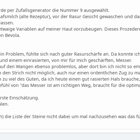
rde per Zufallsgenerator die Nummer 9 ausgewählt.
fsmilch (alte Rezeptur), vor der Rasur Gesicht gewaschen und d
lassen.
twaige Variablen auf meiner Haut vorzubeugen. Dieses Prozedere w
on Bevola.
in Problem, fühlte sich nach guter Rasurschärfe an. Da konnte ich
nd einem einrasierten, von mir für mich geschärften, Messer.
auf den Wangen ebenso problemlos, aber dort bin ich nicht so em
 den Strich nicht möglich, auch nur einen ordentlichen Zug zu ma
h zu viel des Guten, da ich heute einen gut rasierten Hals brauch
fühl von "das Messer ist am richtigen Weg, braucht für die optima
erste Einschätzung.
älen.
) die Liste der Steine nicht dabei um mal nachzusehen was das für