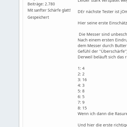
Leider stark verspätet w
Beiträge: 2.780
Mit sanfter Schärfe glatt!
DEr nächste Tester ist j
Gespeichert
Hier seine erste Einschät
Die Messer sind unbesc
Nach einem ersten Eindruc
dem Messer durch Butter z
Gefühl der "Überschärfe")
Derweil beläuft sich das 
1: 4
2: 2
3: 16
4: 3
5: 8
6: 5
7: 9
8: 15
Wenn ich dann die Rasure
Und hier die erste richti