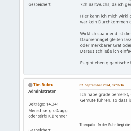
72h Bartwuchs, da ich ge
Gespeichert
Hier kann ich mich wirkl
war kein Durchkommen du
Wirklich spannend ist di
Daumennagel gleiten lasse
oder merkbarer Grat ode
Daraus schließe ich einfac
Es gibt eben gigantische
Tim Buktu
02. September 2024, 07:16:16
Administrator
Ich habe grade bemerkt,
Gemüte führen, so dass 
Beiträge: 14.341
Mensch sei großzügig
oder stirb! K.Brenner
Tranquilo - In der Ruhe liegt die 
Gespeichert