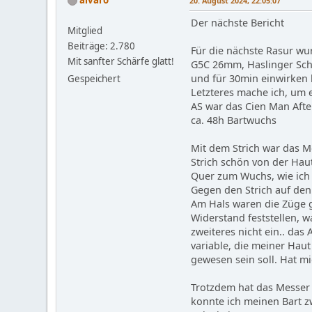
20. August 2024, 22:05:07
Der nächste Bericht
Mitglied
Beiträge: 2.780
Für die nächste Rasur wu
Mit sanfter Schärfe glatt!
G5C 26mm, Haslinger Scha
und für 30min einwirken 
Gespeichert
Letzteres mache ich, um e
AS war das Cien Man Aft
ca. 48h Bartwuchs
Mit dem Strich war das M
Strich schön von der Hau
Quer zum Wuchs, wie ich
Gegen den Strich auf den
Am Hals waren die Züge g
Widerstand feststellen, w
zweiteres nicht ein.. das
variable, die meiner Haut
gewesen sein soll. Hat m
Trotzdem hat das Messer 
konnte ich meinen Bart z