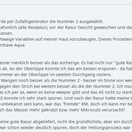
rde per Zufallsgenerator die Nummer 2 ausgewählt.
fsmilch (alte Rezeptur), vor der Rasur Gesicht gewaschen und d
lassen.
twaige Variablen auf meiner Haut vorzubeugen. Dieses Prozedere w
ershave Aqua.
esser merklich besser als das vorherige. Es hat nicht nur "gute R
t ab. An der Oberlippe konnte ich das am besten erspüren - da hä
 immer an der Oberlippe im zweiten Durchgang rasiere,
 Wangen noch besser als die Nummer 2 - besser im Sinne von we
egen den Strich bei weitem besser als die der Nummer 2. Ich mus
as ich per se, wenn es keine weeper gibt und das AS nicht zu stark
 AS konnte ich sehr stark spüren. Und nach der Rasur hatte meine 
 unbekannt sein kann, war das "fremde" RM, doch ich kann mir bei
ich das Messer mehr gekratzt bzw. mehr Mikrocuts verursacht?
eine gute Rasur abgeliefert, nicht die gründlichste, aber ein dur
war schon wieder deutlich spüren, doch der Heilungsprozess war