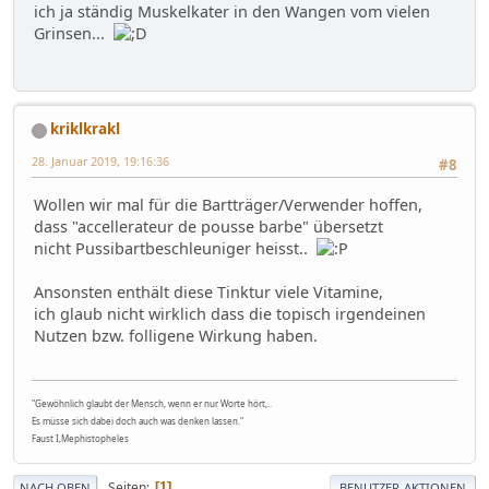
ich ja ständig Muskelkater in den Wangen vom vielen
Grinsen...
kriklkrakl
28. Januar 2019, 19:16:36
#8
Wollen wir mal für die Bartträger/Verwender hoffen,
dass "accellerateur de pousse barbe" übersetzt
nicht Pussibartbeschleuniger heisst..
Ansonsten enthält diese Tinktur viele Vitamine,
ich glaub nicht wirklich dass die topisch irgendeinen
Nutzen bzw. folligene Wirkung haben.
"Gewöhnlich glaubt der Mensch, wenn er nur Worte hört,..
Es müsse sich dabei doch auch was denken lassen."
Faust I,Mephistopheles
Seiten
1
NACH OBEN
BENUTZER-AKTIONEN