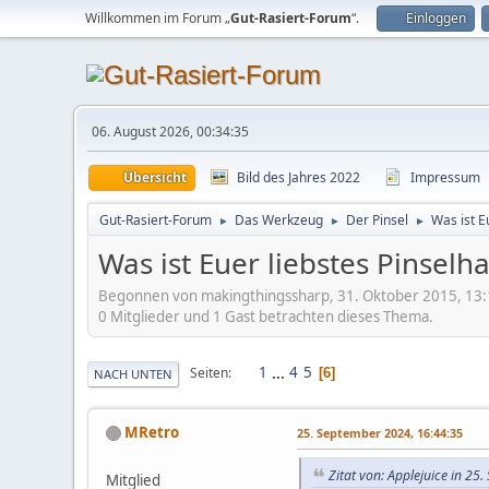
Willkommen im Forum „
Gut-Rasiert-Forum
“.
Einloggen
06. August 2026, 00:34:35
Übersicht
Bild des Jahres 2022
Impressum
Gut-Rasiert-Forum
Das Werkzeug
Der Pinsel
Was ist E
►
►
►
Was ist Euer liebstes Pinselh
Begonnen von makingthingssharp, 31. Oktober 2015, 13
0 Mitglieder und 1 Gast betrachten dieses Thema.
1
...
4
5
Seiten
6
NACH UNTEN
MRetro
25. September 2024, 16:44:35
Zitat von: Applejuice in 25
Mitglied