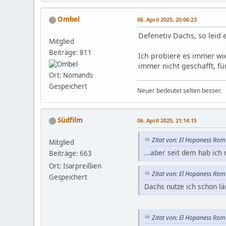
Ombel
06. April 2025, 20:06:23
Defenetiv Dachs, so leid e
Mitglied
Beiträge: 811
Ich probiere es immer wie
immer nicht geschafft, fü
Ort: Nomands
Gespeichert
Neuer bedeutet selten besser.
Südfilm
06. April 2025, 21:14:15
Zitat von: El Hopaness Romt
Mitglied
...aber seit dem hab ich
Beiträge: 663
Ort: Isarpreißien
Zitat von: El Hopaness Romt
Gespeichert
Dachs nutze ich schon län
Zitat von: El Hopaness Romt