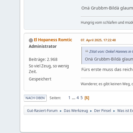
Onä Grubbm-Bildä glaum
Hungrig vom schlafen und müd
El Hopaness Romtic
07. April 2025, 17:22:48
Administrator
Zitat von: Onkel Hannes in 
Onä Grubbm-Bildä glaum
Beiträge: 2.968
So viel Zeug, so wenig
Fürs erste muss das reich
Zeit.
Gespeichert
Wanderer, es gibt keinen Weg,
1
...
4
5
Seiten
6
NACH OBEN
Gut-Rasiert-Forum
Das Werkzeug
Der Pinsel
Was ist E
►
►
►