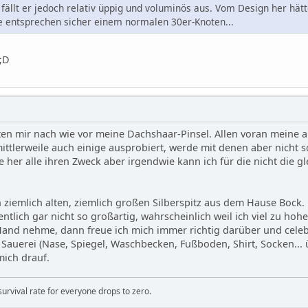
n fällt er jedoch relativ üppig und voluminös aus. Vom Design her hä
entsprechen sicher einem normalen 30er-Knoten...
en mir nach wie vor meine Dachshaar-Pinsel. Allen voran meine a
ittlerweile auch einige ausprobiert, werde mit denen aber nicht s
e her alle ihren Zweck aber irgendwie kann ich für die nicht die 
 ziemlich alten, ziemlich großen Silberspitz aus dem Hause Bock.
ntlich gar nicht so großartig, wahrscheinlich weil ich viel zu hoh
and nehme, dann freue ich mich immer richtig darüber und celebr
e Sauerei (Nase, Spiegel, Waschbecken, Fußboden, Shirt, Socken... 
ich drauf.
survival rate for everyone drops to zero.