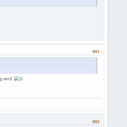
#81
ig wird.
#82