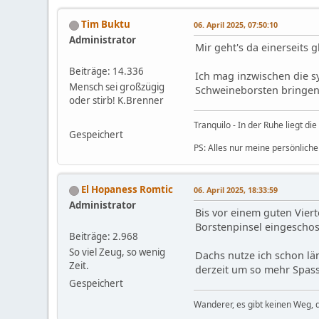
Tim Buktu
06. April 2025, 07:50:10
Administrator
Mir geht's da einerseits 
Beiträge: 14.336
Ich mag inzwischen die s
Mensch sei großzügig
Schweineborsten bringen.
oder stirb! K.Brenner
Tranquilo - In der Ruhe liegt die 
Gespeichert
PS: Alles nur meine persönliche
El Hopaness Romtic
06. April 2025, 18:33:59
Administrator
Bis vor einem guten Viert
Borstenpinsel eingeschos
Beiträge: 2.968
So viel Zeug, so wenig
Dachs nutze ich schon lä
Zeit.
derzeit um so mehr Spas
Gespeichert
Wanderer, es gibt keinen Weg,