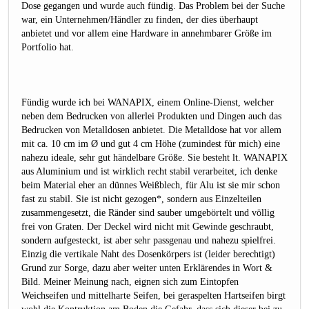
Dose gegangen und wurde auch fündig. Das Problem bei der Suche
war, ein Unternehmen/Händler zu finden, der dies überhaupt
anbietet und vor allem eine Hardware in annehmbarer Größe im
Portfolio hat.
Fündig wurde ich bei WANAPIX, einem Online-Dienst, welcher
neben dem Bedrucken von allerlei Produkten und Dingen auch das
Bedrucken von Metalldosen anbietet. Die Metalldose hat vor allem
mit ca. 10 cm im Ø und gut 4 cm Höhe (zumindest für mich) eine
nahezu ideale, sehr gut händelbare Größe. Sie besteht lt. WANAPIX
aus Aluminium und ist wirklich recht stabil verarbeitet, ich denke
beim Material eher an dünnes Weißblech, für Alu ist sie mir schon
fast zu stabil. Sie ist nicht gezogen*, sondern aus Einzelteilen
zusammengesetzt, die Ränder sind sauber umgebörtelt und völlig
frei von Graten. Der Deckel wird nicht mit Gewinde geschraubt,
sondern aufgesteckt, ist aber sehr passgenau und nahezu spielfrei.
Einzig die vertikale Naht des Dosenkörpers ist (leider berechtigt)
Grund zur Sorge, dazu aber weiter unten Erklärendes in Wort &
Bild. Meiner Meinung nach, eignen sich zum Eintopfen
Weichseifen und mittelharte Seifen, bei geraspelten Hartseifen birgt
wohl die Kontruktion am Boden die Gefahr, dass sich dieser bei zu