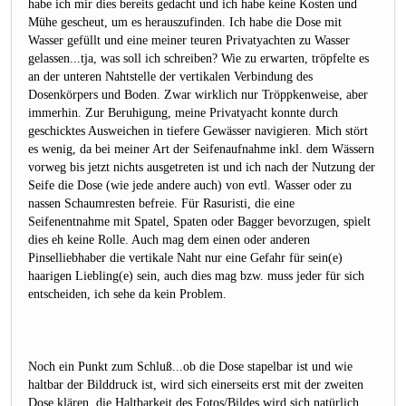
habe ich mir dies bereits gedacht und ich habe keine Kosten und
Mühe gescheut, um es herauszufinden. Ich habe die Dose mit
Wasser gefüllt und eine meiner teuren Privatyachten zu Wasser
gelassen...tja, was soll ich schreiben? Wie zu erwarten, tröpfelte es
an der unteren Nahtstelle der vertikalen Verbindung des
Dosenkörpers und Boden. Zwar wirklich nur Tröppkenweise, aber
immerhin. Zur Beruhigung, meine Privatyacht konnte durch
geschicktes Ausweichen in tiefere Gewässer navigieren. Mich stört
es wenig, da bei meiner Art der Seifenaufnahme inkl. dem Wässern
vorweg bis jetzt nichts ausgetreten ist und ich nach der Nutzung der
Seife die Dose (wie jede andere auch) von evtl. Wasser oder zu
nassen Schaumresten befreie. Für Rasuristi, die eine
Seifenentnahme mit Spatel, Spaten oder Bagger bevorzugen, spielt
dies eh keine Rolle. Auch mag dem einen oder anderen
Pinselliebhaber die vertikale Naht nur eine Gefahr für sein(e)
haarigen Liebling(e) sein, auch dies mag bzw. muss jeder für sich
entscheiden, ich sehe da kein Problem.
Noch ein Punkt zum Schluß...ob die Dose stapelbar ist und wie
haltbar der Bilddruck ist, wird sich einerseits erst mit der zweiten
Dose klären, die Haltbarkeit des Fotos/Bildes wird sich natürlich