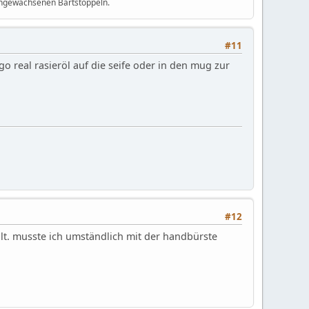
achgewachsenen Bartstoppeln.
#11
o real rasieröl auf die seife oder in den mug zur
#12
ölt. musste ich umständlich mit der handbürste