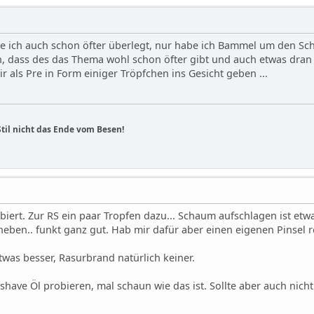
be ich auch schon öfter überlegt, nur habe ich Bammel um den S
n, dass des das Thema wohl schon öfter gibt und auch etwas dran 
r als Pre in Form einiger Tröpfchen ins Gesicht geben ...
Stil nicht das Ende vom Besen!
obiert. Zur RS ein paar Tropfen dazu... Schaum aufschlagen ist et
eben.. funkt ganz gut. Hab mir dafür aber einen eigenen Pinsel re
twas besser, Rasurbrand natürlich keiner.
shave Öl probieren, mal schaun wie das ist. Sollte aber auch nicht