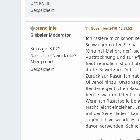
Ort: Kt. BE
Gespeichert
Standlinie
14. November 2010, 17:39:52
Globaler Moderator
Ich rasiere mich schon s
Schwiegermutter. Sie hat 
Beiträge: 3.022
(Original-Mallorciner), 
Nassrasur? Nein danke?
Austrocknung und zur Pfle
Aber ja doch!
hautfreundlich ist und ü
Gespeichert
dufte. Soviel zum Duft.
Zurück zur Rasur. Ich ha
Olivenöl hinzu. Unabhäng
Bei der eigentlichen Rasu
bereits während der Rasu
Wenn ich Rasierseife benu
Nacht leicht einziehen. Es
mit der Seife "laden" ka
sagen. Ich verwende es un
davon verwenden. Schließl