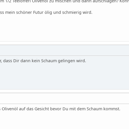
em 1/2 Teelöfferl Olivenöl zu mischen und dann aufschlagen? Könn
ass mein schöner Futur ölig und schmierig wird.
er, dass Dir dann kein Schaum gelingen wird.
s Olivenöl auf das Gesicht bevor Du mit dem Schaum kommst.