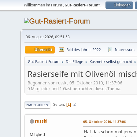
Willkommen im Forum „
Gut-Rasiert-Forum
“.
Einloggen
06. August 2026, 09:51:53
Übersicht
Bild des Jahres 2022
Impressum
Gut-Rasiert-Forum
Die Pflege
Kosmetik selbst gemacht
►
►
Rasierseife mit Olivenöl mis
Begonnen von russki, 05. Oktober 2010, 11:37:06
0 Mitglieder und 1 Gast betrachten dieses Thema.
2
Seiten
1
NACH UNTEN
russki
05. Oktober 2010, 11:37:06
Hat das schon mal jeman
Mitglied