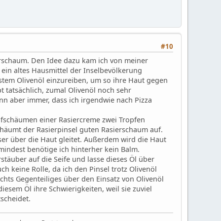
#10
ierschaum. Den Idee dazu kam ich von meiner
s ein altes Hausmittel der Inselbevölkerung
stem Olivenöl einzureiben, um so ihre Haut gegen
t tatsächlich, zumal Olivenöl noch sehr
nn aber immer, dass ich irgendwie nach Pizza
Aufschäumen einer Rasiercreme zwei Tropfen
häumt der Rasierpinsel guten Rasierschaum auf.
sser über die Haut gleitet. Außerdem wird die Haut
mindest benötige ich hinterher kein Balm.
stäuber auf die Seife und lasse dieses Öl über
uch keine Rolle, da ich den Pinsel trotz Olivenöl
hts Gegenteiliges über den Einsatz von Olivenöl
iesem Öl ihre Schwierigkeiten, weil sie zuviel
tscheidet.