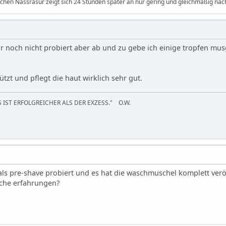
lichen Nassrasur zeigt sich 24 Stunden später an nur gering und gleichmäßig n
ar noch nicht probiert aber ab und zu gebe ich einige tropfen musg
t
ützt und pflegt die haut wirklich sehr gut.
 IST ERFOLGREICHER ALS DER EXZESS." O.W.
 als pre-shave probiert und es hat die waschmuschel komplett ver
che erfahrungen?