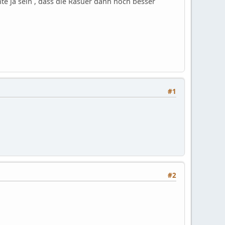
te ja sein , dass die Rasuer dann noch besser
#1
#2