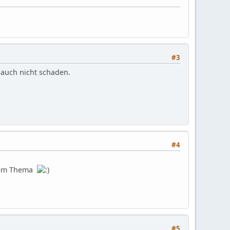
#3
 auch nicht schaden.
#4
u dem Thema
#5