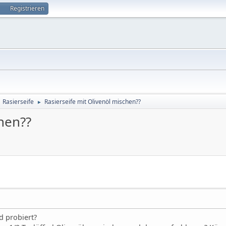
Registrieren
Rasierseife
Rasierseife mit Olivenöl mischen??
►
►
chen??
d probiert?