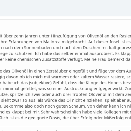
eit über zehn Jahren unter Hinzufügung von Olivenöl an den Ras
ihre Erfahrungen von Mallorca mitgebracht. Auf dieser Insel ist e
sich nach dem Sonnenbaden und nach dem Duschen mit kaltgepres
ge zu schützen. Ich habe das selber einmal ausprobiert. Es klapp
ber keine chemischen Zusatzstoffe verfügt. Meine Frau bemerkt da
be das Olivenöl in einen Zerstäuber eingefüllt und füge vor dem 
ig davon ob ich mich mit warmem oder kaltem Wasser rasiere, sc
r habe ich das (subjektive) Gefühl, dass die Klinge des Hobels be
r minimal gefettet, was so einer Austrocknung entgegenwirkt. Zu
tze, spritze ich zwei oder auch drei Tropfen Olovenöl mit dem Zer
 sieht zwar so aus, als würde das Öl nicht einziehen, spielt aber a
nn. Bekomme also doch noch guten Schaum. Von daher kann ich nic
d es klappt bei mir. Sehr wahrscheinlich habe viele Kollegen mit d
ich ist es die geeignete Dosis, die über Erfolg oder Mißerfolg en