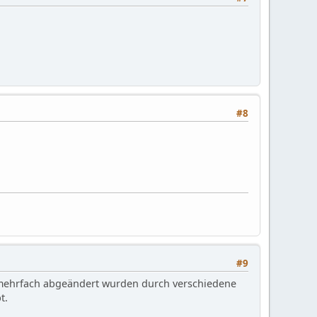
#8
#9
t mehrfach abgeändert wurden durch verschiedene
t.