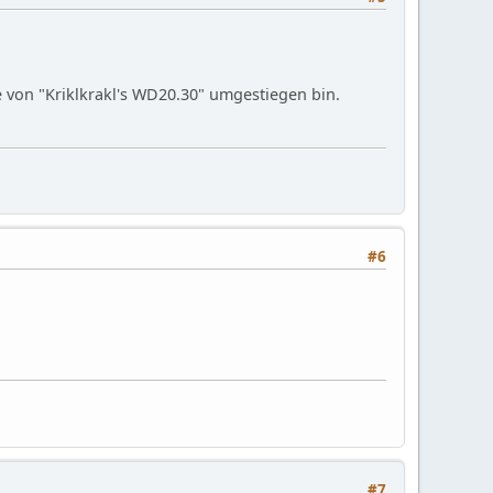
te von "Kriklkrakl's WD20.30" umgestiegen bin.
#6
#7