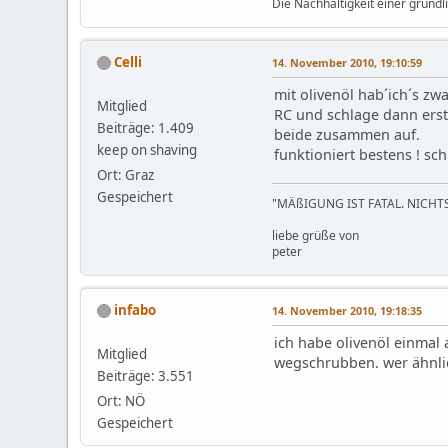
Die Nachhaltigkeit einer gründ
Celli
14. November 2010, 19:10:59
mit olivenöl hab´ich´s zw
Mitglied
RC und schlage dann ers
Beiträge: 1.409
beide zusammen auf.
keep on shaving
funktioniert bestens ! sch
Ort: Graz
Gespeichert
"MÄßIGUNG IST FATAL. NICHTS
liebe grüße von
peter
infabo
14. November 2010, 19:18:35
ich habe olivenöl einmal
Mitglied
wegschrubben. wer ähnli
Beiträge: 3.551
Ort: NÖ
Gespeichert