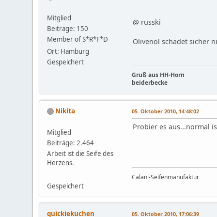
Mitglied
@ russki
Beiträge: 150
Member of S*R*F*D
Olivenöl schadet sicher n
Ort: Hamburg
Gespeichert
Gruß aus HH-Horn
beiderbecke
Nikita
05. Oktober 2010, 14:48:02
Probier es aus...normal i
Mitglied
Beiträge: 2.464
Arbeit ist die Seife des
Herzens.
Calani-Seifenmanufaktur
Gespeichert
quickiekuchen
05. Oktober 2010, 17:06:39