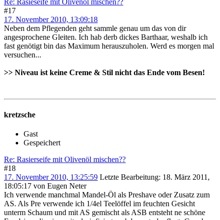
Re: Rasieseife mit Olivenöl mischen??
#17
17. November 2010, 13:09:18
Neben dem Pflegenden geht sammle genau um das von dir
angesprochene Gleiten. Ich hab derb dickes Barthaar, weshalb ich
fast genötigt bin das Maximum herauszuholen. Werd es morgen mal
versuchen...
>> Niveau ist keine Creme & Stil nicht das Ende vom Besen!
.
kretzsche
Gast
Gespeichert
Re: Rasierseife mit Olivenöl mischen??
#18
17. November 2010, 13:25:59
Letzte Bearbeitung
: 18. März 2011,
18:05:17 von Eugen Neter
Ich verwende manchmal Mandel-Öl als Preshave oder Zusatz zum
AS. Als Pre verwende ich 1/4el Teelöffel im feuchten Gesicht
unterm Schaum und mit AS gemischt als ASB entsteht ne schöne