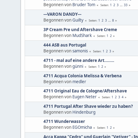
Begonnen von
Bruder Tom
1
2
3
...
33
Seiten
---VARON DANDY---
Begonnen von
Guilty
1
2
3
...
8
Seiten
3P Cream Pre und Aftershave Creme
Begonnen von
MudShark
1
2
Seiten
444 ASB aus Portugal
Begonnen von
samonis
1
2
3
Seiten
4711 - mal auf eine andere Art........
Begonnen von
günni
1
2
Seiten
4711 Acqua Colonia Melissa & Verbena
Begonnen von
medler
4711 Original Eau de Cologne/Aftershave
Begonnen von
Eugen Neter
1
2
3
4
Seiten
4711 Portugal After Shave wieder zu haben?
Begonnen von
Hindenburg
4711 Wunderwasser
Begonnen von
EGOmicha
1
2
Seiten
Acca Kappa "Cedro" und Guerlain "Vetiver" - I