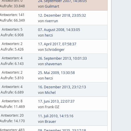
Antworten: 0
24. September 2007, 14:36:05
Aufrufe: 33.848
von
Guilmart
Antworten: 141
12. Dezember 2018, 23:05:32
Aufrufe: 66.349
von
riverrun
Antworten: 5
07. August 2008, 14:33:05
Aufrufe: 6.908
von
herzi
Antworten: 2
17. April 2017, 07:58:37
Aufrufe: 5.426
von
Schrödinger
Antworten: 4
26. September 2013, 10:01:33
Aufrufe: 6.143
von
shaveman
Antworten: 2
25. Mai 2009, 13:30:58
Aufrufe: 5.810
von
herzi
Antworten: 4
16. Dezember 2013, 23:12:13
Aufrufe: 6.689
von
Michel
Antworten: 8
17. Juni 2013, 22:07:37
Aufrufe: 11.469
von Frank OZ
Antworten: 20
11. Juli 2010, 14:15:16
Aufrufe: 14.170
von
Brauer
Antworten: 483
09. Dezember 2025, 23:17:18