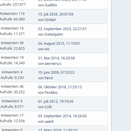
Aufrufe: 237.077
von
Südfilm
Antworten: 119
15. Juli 2026, 20:07:09
Aufrufe: 60.480
von
Ombel
Antworten: 16
03. September 2023, 22:21:51
Aufrufe: 11.571
von
Dattelpalm
Antworten: 40
24. August 2015, 11:19:01
Aufrufe: 22.825
von
vio
Antworten: 19
31. Mai 2014, 16:29:58
Aufrufe: 14.340
von
wernerscc
Antworten: 4
10. Juni 2009, 07:53:22
Aufrufe: 9.230
von
herzi
Antworten: 46
06. Oktober 2018, 21:55:13
Aufrufe: 30.252
von
Perikles
Antworten: 6
01. Juli 2012, 19:19:26
Aufrufe: 8.071
von
Celli
Antworten: 17
03. September 2014, 18:26:42
Aufrufe: 12.556
von
uwe9
Antworten: 0
13. März 2018, 11:50:10