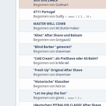
Sinn und Zweck
Begonnen von
Guilmart
4711 Portugal
Begonnen von
Guilty
1
2
3
...
10
Seiten
MASTER WELL COMB
Begonnen von
Mr.Buttermaker
"Altes" After Shave und Balsam
Begonnen von
GregausO
"Blind Barber" getestet?
Begonnen von
shaveman
"Cold Cream": als PreShave oder AS-Balm?
Begonnen von
kriklkrakl
"Fresh Up" Original After Shave
Begonnen von
shaveman
"Historische" Klassiker
Begonnen von
heiron
"Let me play the lion"
Begonnen von
günni
1
2
Seiten
(deutsches) PITRALON CLASSIC After Shave