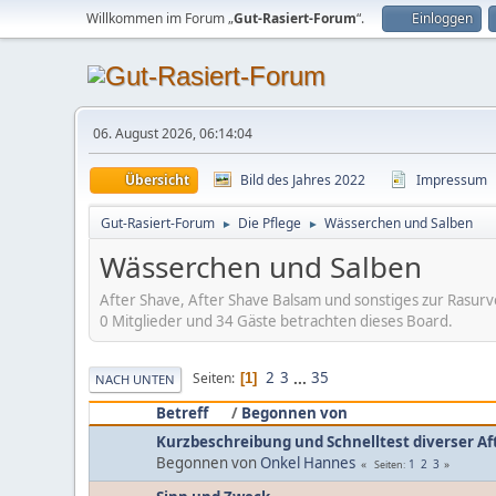
Willkommen im Forum „
Gut-Rasiert-Forum
“.
Einloggen
06. August 2026, 06:14:04
Übersicht
Bild des Jahres 2022
Impressum
Gut-Rasiert-Forum
Die Pflege
Wässerchen und Salben
►
►
Wässerchen und Salben
After Shave, After Shave Balsam und sonstiges zur Rasu
0 Mitglieder und 34 Gäste betrachten dieses Board.
2
3
...
35
Seiten
1
NACH UNTEN
Betreff
/
Begonnen von
Kurzbeschreibung und Schnelltest diverser A
Begonnen von
Onkel Hannes
1
2
3
Seiten