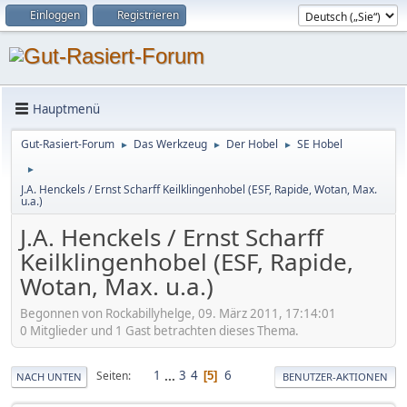
Einloggen
Registrieren
Hauptmenü
Gut-Rasiert-Forum
Das Werkzeug
Der Hobel
SE Hobel
►
►
►
►
J.A. Henckels / Ernst Scharff Keilklingenhobel (ESF, Rapide, Wotan, Max.
u.a.)
J.A. Henckels / Ernst Scharff
Keilklingenhobel (ESF, Rapide,
Wotan, Max. u.a.)
Begonnen von Rockabillyhelge, 09. März 2011, 17:14:01
0 Mitglieder und 1 Gast betrachten dieses Thema.
1
...
3
4
6
Seiten
5
NACH UNTEN
BENUTZER-AKTIONEN