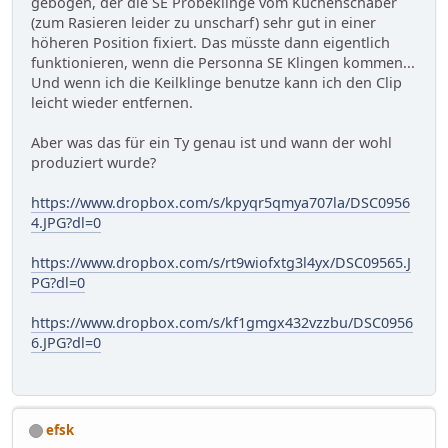
gebogen, der die SE Probeklinge vom Küchenschaber
(zum Rasieren leider zu unscharf) sehr gut in einer
höheren Position fixiert. Das müsste dann eigentlich
funktionieren, wenn die Personna SE Klingen kommen...
Und wenn ich die Keilklinge benutze kann ich den Clip
leicht wieder entfernen.
Aber was das für ein Ty genau ist und wann der wohl
produziert wurde?
https://www.dropbox.com/s/kpyqr5qmya707la/DSC0956
4.JPG?dl=0
https://www.dropbox.com/s/rt9wiofxtg3l4yx/DSC09565.J
PG?dl=0
https://www.dropbox.com/s/kf1gmgx432vzzbu/DSC0956
6.JPG?dl=0
efsk