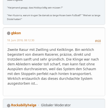
"Hat jemand gesagt, dass Hobbys billig sein müssen ?"
"Herr Kuzorra, warum trugen Sie damals so lange Hosen beim Fußball?" "Weil wir so lange
Dödel hatten!"
gbkon
18. Juni 2018, 08:12:30
#68
Zweite Rasur mit Zwilling und Keilklinge. Bin wirklich
begeistert von diesem Rasierer, präzise, direkt und
trotzdem sanft und sehr gründlich. Die Klinge war nach
dem Abledern wieder toll scharf, man kann fast ohne
Auspülen durchrasieren, weil das System den Schaum
mit den Stoppeln perfekt nach hinten transportiert.
Wirklich erstaunlich das dieses durchdachte System
ausgestorben ist...
Rockabillyhelge
Globaler Moderator