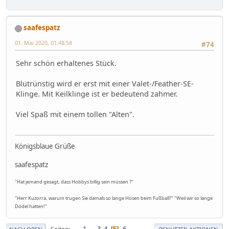
saafespatz
01. Mai 2020, 01:48:58
#74
Sehr schön erhaltenes Stück.
Blutrünstig wird er erst mit einer Valet-/Feather-SE-
Klinge. Mit Keilklinge ist er bedeutend zahmer.
Viel Spaß mit einem tollen "Alten".
Königsblaue Grüße
saafespatz
"Hat jemand gesagt, dass Hobbys billig sein müssen ?"
"Herr Kuzorra, warum trugen Sie damals so lange Hosen beim Fußball?" "Weil wir so lange
Dödel hatten!"
1
...
3
4
6