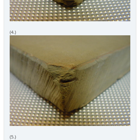
(4.)
(5.)