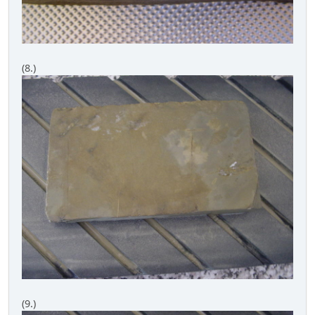
(8.)
(9.)