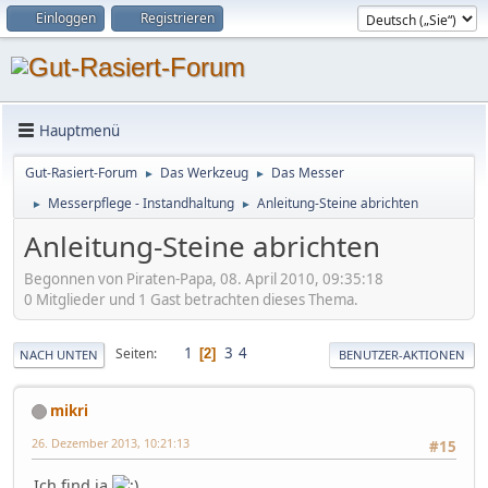
Einloggen
Registrieren
Hauptmenü
Gut-Rasiert-Forum
Das Werkzeug
Das Messer
►
►
Messerpflege - Instandhaltung
Anleitung-Steine abrichten
►
►
Anleitung-Steine abrichten
Begonnen von Piraten-Papa, 08. April 2010, 09:35:18
0 Mitglieder und 1 Gast betrachten dieses Thema.
1
3
4
Seiten
2
NACH UNTEN
BENUTZER-AKTIONEN
mikri
26. Dezember 2013, 10:21:13
#15
Ich find ja