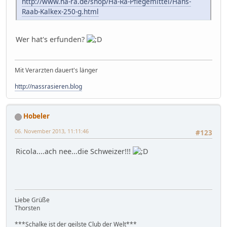
http://www.ha-ra.de/shop/Ha-Ra-Pflegemittel/Hans-
Raab-Kalkex-250-g.html
Wer hat's erfunden?
Mit Verarzten dauert's länger
http://nassrasieren.blog
Hobeler
06. November 2013, 11:11:46
#123
Ricola....ach nee...die Schweizer!!!
Liebe Grüße
Thorsten
***Schalke ist der geilste Club der Welt***