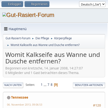
Einloggen
Registrieren
Hauptmenü
Gut-Rasiert-Forum
Die Pflege
Körperpflege
►
►
Womit Kalkseife aus Wanne und Dusche entfernen?
►
Womit Kalkseife aus Wanne und
Dusche entfernen?
Begonnen von kretzsche, 14. Januar 2008, 14:27:07
0 Mitglieder und 1 Gast betrachten dieses Thema.
1
...
7
8
Seiten
9
NACH UNTEN
BENUTZER-AKTIONEN
Tennessee
06. November 2013, 09:06:53
#120