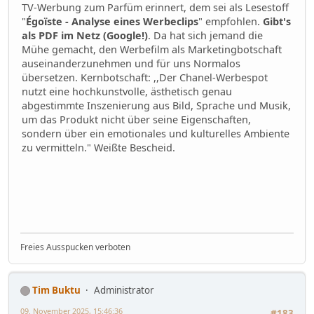
TV-Werbung zum Parfüm erinnert, dem sei als Lesestoff
"
Égoïste - Analyse eines Werbeclips
" empfohlen.
Gibt's
als PDF im Netz (Google!)
. Da hat sich jemand die
Mühe gemacht, den Werbefilm als Marketingbotschaft
auseinanderzunehmen und für uns Normalos
übersetzen. Kernbotschaft: ,,Der Chanel-Werbespot
nutzt eine hochkunstvolle, ästhetisch genau
abgestimmte Inszenierung aus Bild, Sprache und Musik,
um das Produkt nicht über seine Eigenschaften,
sondern über ein emotionales und kulturelles Ambiente
zu vermitteln." Weißte Bescheid.
Freies Ausspucken verboten
Tim Buktu
Administrator
09. November 2025, 15:46:36
#183