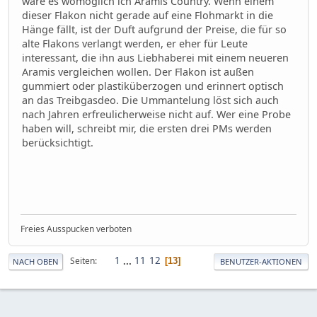
wäre es womöglich ich Aramis Country. Wenn einem
dieser Flakon nicht gerade auf eine Flohmarkt in die
Hänge fällt, ist der Duft aufgrund der Preise, die für so
alte Flakons verlangt werden, er eher für Leute
interessant, die ihn aus Liebhaberei mit einem neueren
Aramis vergleichen wollen. Der Flakon ist außen
gummiert oder plastiküberzogen und erinnert optisch
an das Treibgasdeo. Die Ummantelung löst sich auch
nach Jahren erfreulicherweise nicht auf. Wer eine Probe
haben will, schreibt mir, die ersten drei PMs werden
berücksichtigt.
Freies Ausspucken verboten
1
...
11
12
Seiten
13
NACH OBEN
BENUTZER-AKTIONEN