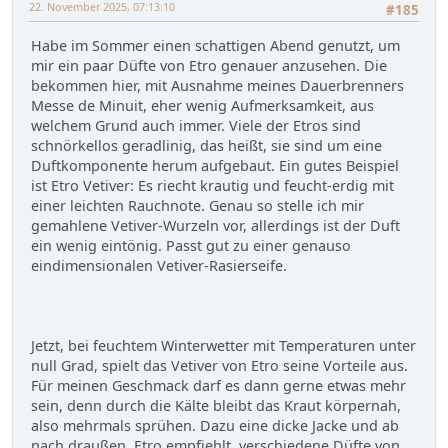
22. November 2025, 07:13:10
#185
Habe im Sommer einen schattigen Abend genutzt, um
mir ein paar Düfte von Etro genauer anzusehen. Die
bekommen hier, mit Ausnahme meines Dauerbrenners
Messe de Minuit, eher wenig Aufmerksamkeit, aus
welchem Grund auch immer. Viele der Etros sind
schnörkellos geradlinig, das heißt, sie sind um eine
Duftkomponente herum aufgebaut. Ein gutes Beispiel
ist Etro Vetiver: Es riecht krautig und feucht-erdig mit
einer leichten Rauchnote. Genau so stelle ich mir
gemahlene Vetiver-Wurzeln vor, allerdings ist der Duft
ein wenig eintönig. Passt gut zu einer genauso
eindimensionalen Vetiver-Rasierseife.
Jetzt, bei feuchtem Winterwetter mit Temperaturen unter
null Grad, spielt das Vetiver von Etro seine Vorteile aus.
Für meinen Geschmack darf es dann gerne etwas mehr
sein, denn durch die Kälte bleibt das Kraut körpernah,
also mehrmals sprühen. Dazu eine dicke Jacke und ab
nach draußen. Etro empfiehlt, verschiedene Düfte von