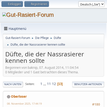
Einloggen
Registrieren
Hauptmenü
Gut-Rasiert-Forum
Die Pflege
Düfte
►
►
Düfte, die der Nassrasierer kennen sollte
►
Düfte, die der Nassrasierer
kennen sollte
Begonnen von baknip, 07. August 2014, 11:04:54
0 Mitglieder und 1 Gast betrachten dieses Thema.
1
...
11
12
Seiten
13
NACH UNTEN
BENUTZER-AKTIONEN
Oberloser
08. November 2025, 17:44:19
#180