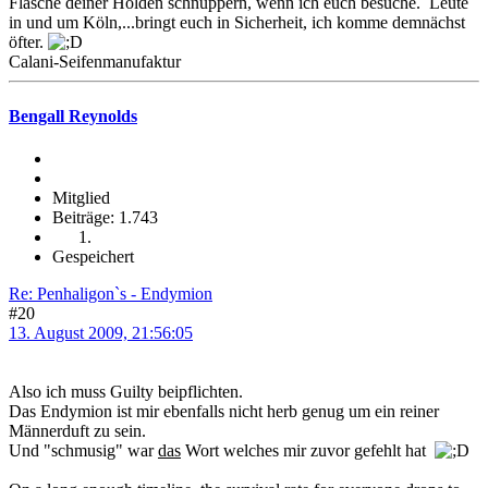
Flasche deiner Holden schnuppern, wenn ich euch besuche. Leute
in und um Köln,...bringt euch in Sicherheit, ich komme demnächst
öfter.
Calani-Seifenmanufaktur
Bengall Reynolds
Mitglied
Beiträge: 1.743
Gespeichert
Re: Penhaligon`s - Endymion
#20
13. August 2009, 21:56:05
Also ich muss Guilty beipflichten.
Das Endymion ist mir ebenfalls nicht herb genug um ein reiner
Männerduft zu sein.
Und "schmusig" war
das
Wort welches mir zuvor gefehlt hat