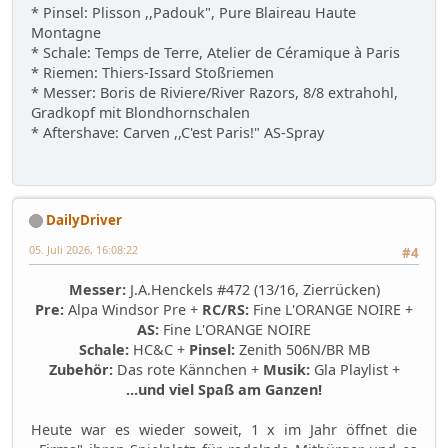
* Pinsel: Plisson ,,Padouk", Pure Blaireau Haute
Montagne
* Schale: Temps de Terre, Atelier de Céramique à Paris
* Riemen: Thiers-Issard Stoßriemen
* Messer: Boris de Riviere/River Razors, 8/8 extrahohl,
Gradkopf mit Blondhornschalen
* Aftershave: Carven ,,C'est Paris!" AS-Spray
DailyDriver
05. Juli 2026, 16:08:22
#4
Messer:
J.A.Henckels #472 (13/16, Zierrücken)
Pre:
Alpa Windsor Pre +
RC/RS:
Fine L'ORANGE NOIRE +
AS:
Fine L'ORANGE NOIRE
Schale:
HC&C +
Pinsel:
Zenith 506N/BR MB
Zubehör:
Das rote Kännchen +
Musik:
Gla Playlist +
...und viel Spaß am Ganzen!
Heute war es wieder soweit, 1 x im Jahr öffnet die