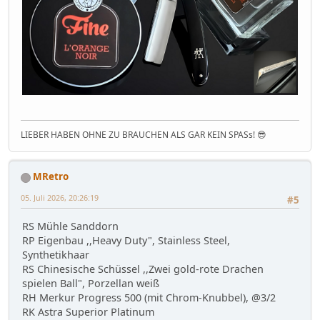
LIEBER HABEN OHNE ZU BRAUCHEN ALS GAR KEIN SPASs! 😎
MRetro
05. Juli 2026, 20:26:19
#5
RS Mühle Sanddorn
RP Eigenbau ,,Heavy Duty", Stainless Steel,
Synthetikhaar
RS Chinesische Schüssel ,,Zwei gold-rote Drachen
spielen Ball", Porzellan weiß
RH Merkur Progress 500 (mit Chrom-Knubbel), @3/2
RK Astra Superior Platinum