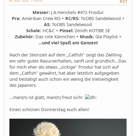
04. Juni 2026, 11:45:01
#27
Messer:
J.A.Henckels #472 Friodur
Pre:
Amerikan Crew RÖ +
RC/RS:
ToOBS Sandelwood +
AS:
ToOBS Sandelwood
Schale:
HC&C +
Pinsel:
Zenith KOTIBE SE
Zubehör:
Das rote Kännchen +
Musik:
Gla Playlist +
...und viel Spaß am Ganzen!
Nach der Steinzeit auf dem ,,Catfish" zeigt das Zwilling
ein sehr gutes Rasurverhalten, sanft und gründlich...Das
für mich eher als etwas ,,zickige" Friodur hat sich auf
dem ,,Catfish" gewährt, hat aber letztlich aufgegeben
und bestätigt auch schon ein wenig die Vielseitigkeit
des Japaners.
...man(n) ist glatt, man(n) freut sich!
Einen schönen Donnerstag euch allen!