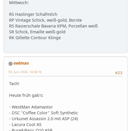
Mittwoch:
RS Haslinger Schafmilch
RP Vintage Schick, weiß-gold, Borste
RS Rasierschale Bavaria KPM, Porzellan weiß
SR Schick, Emaille weiß-gold
RK Gillette Contour Klinge
owlman
03. Juni 2026, 14:36:16
#23
Tach!
Heute früh gab's:
- WestMan Adamastor
- DSC "Coffee Color" Soft Synthetic
- Urkunet Assassin 2.0 mit ASP (24)
- Lacura Cool AS
- Pure&Basic Q10 ASB