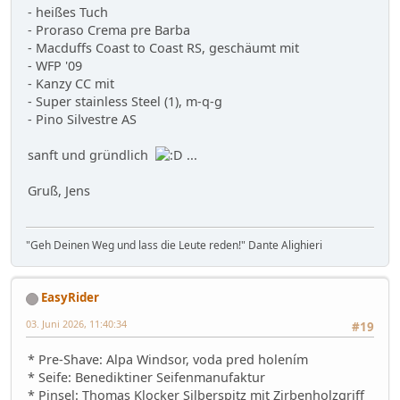
- heißes Tuch
- Proraso Crema pre Barba
- Macduffs Coast to Coast RS, geschäumt mit
- WFP '09
- Kanzy CC mit
- Super stainless Steel (1), m-q-g
- Pino Silvestre AS
sanft und gründlich
...
Gruß, Jens
"Geh Deinen Weg und lass die Leute reden!" Dante Alighieri
EasyRider
03. Juni 2026, 11:40:34
#19
* Pre-Shave: Alpa Windsor, voda pred holením
* Seife: Benediktiner Seifenmanufaktur
* Pinsel: Thomas Klocker Silberspitz mit Zirbenholzgriff