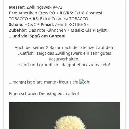
Messer:
Zwillingswek #472
Pre:
Amerikan Crew RÖ +
RC/RS:
Extrò Cosmesi
TOBACCO +
AS:
Extrò Cosmesi TOBACCO
Schale:
HC&C +
Pinsel:
Zenith KOTIBE SE
Zubehör:
Das rote Kännchen +
Musik:
Gla Playlist +
...und viel Spaß am Ganzen!
Auch bei seiner 2.Rasur nach der Steinzeit auf dem
,,Catfish" zeigt das Zwillingswerk ein sehr gutes
Rasurverhalten,
sanft und gründlich...da gibbet nix zu mäkeln!
...man(n) ist glatt, man(n) freut sich!
Einen schönen Dienstag euch allen!