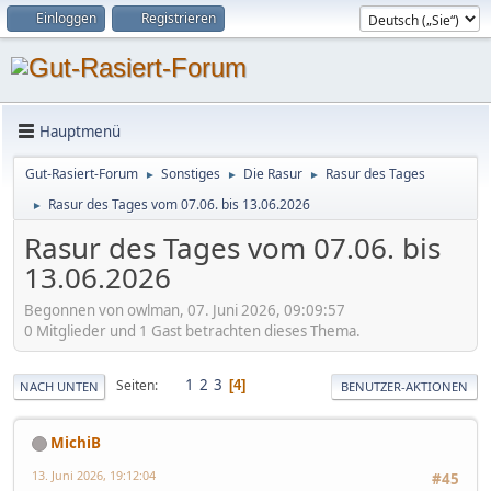
Einloggen
Registrieren
Hauptmenü
Gut-Rasiert-Forum
Sonstiges
Die Rasur
Rasur des Tages
►
►
►
Rasur des Tages vom 07.06. bis 13.06.2026
►
Rasur des Tages vom 07.06. bis
13.06.2026
Begonnen von owlman, 07. Juni 2026, 09:09:57
0 Mitglieder und 1 Gast betrachten dieses Thema.
1
2
3
Seiten
4
NACH UNTEN
BENUTZER-AKTIONEN
MichiB
13. Juni 2026, 19:12:04
#45