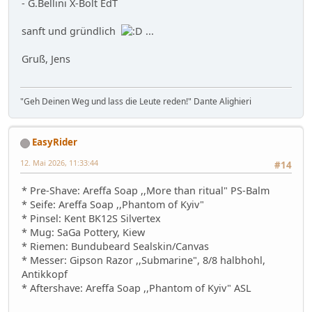
- G.Bellini X-Bolt EdT
sanft und gründlich
...
Gruß, Jens
"Geh Deinen Weg und lass die Leute reden!" Dante Alighieri
EasyRider
12. Mai 2026, 11:33:44
#14
* Pre-Shave: Areffa Soap ,,More than ritual" PS-Balm
* Seife: Areffa Soap ,,Phantom of Kyiv"
* Pinsel: Kent BK12S Silvertex
* Mug: SaGa Pottery, Kiew
* Riemen: Bundubeard Sealskin/Canvas
* Messer: Gipson Razor ,,Submarine", 8/8 halbhohl,
Antikkopf
* Aftershave: Areffa Soap ,,Phantom of Kyiv" ASL