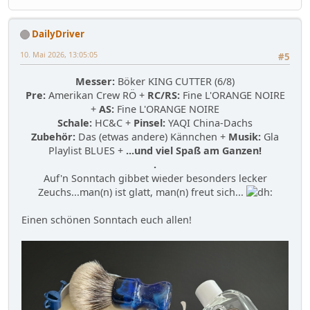
DailyDriver
10. Mai 2026, 13:05:05
#5
Messer:
Böker KING CUTTER (6/8)
Pre:
Amerikan Crew RÖ +
RC/RS:
Fine L'ORANGE NOIRE
+
AS:
Fine L'ORANGE NOIRE
Schale:
HC&C +
Pinsel:
YAQI China-Dachs
Zubehör:
Das (etwas andere) Kännchen +
Musik:
Gla
Playlist BLUES +
...und viel Spaß am Ganzen!
.
Auf'n Sonntach gibbet wieder besonders lecker
Zeuchs...man(n) ist glatt, man(n) freut sich...
Einen schönen Sonntach euch allen!