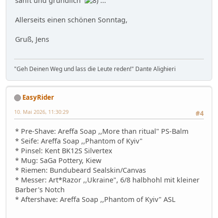
sanft und gründlich
...
Allerseits einen schönen Sonntag,
Gruß, Jens
"Geh Deinen Weg und lass die Leute reden!" Dante Alighieri
EasyRider
10. Mai 2026, 11:30:29
#4
* Pre-Shave: Areffa Soap ,,More than ritual" PS-Balm
* Seife: Areffa Soap ,,Phantom of Kyiv"
* Pinsel: Kent BK12S Silvertex
* Mug: SaGa Pottery, Kiew
* Riemen: Bundubeard Sealskin/Canvas
* Messer: Art*Razor ,,Ukraine", 6/8 halbhohl mit kleiner
Barber's Notch
* Aftershave: Areffa Soap ,,Phantom of Kyiv" ASL