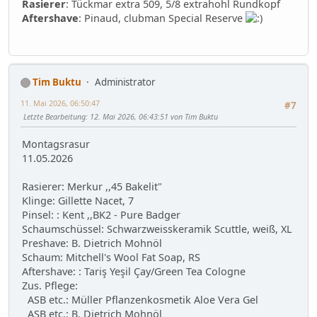
Rasierer
: Tückmar extra 509, 5/8 extrahohl Rundkopf
Aftershave
: Pinaud, clubman Special Reserve
Tim Buktu
Administrator
11. Mai 2026, 06:50:47
#7
Letzte Bearbeitung
: 12. Mai 2026, 06:43:51 von Tim Buktu
Montagsrasur
11.05.2026
Rasierer: Merkur ,,45 Bakelit"
Klinge: Gillette Nacet, 7
Pinsel: : Kent ,,BK2 - Pure Badger
Schaumschüssel: Schwarzweisskeramik Scuttle, weiß, XL
Preshave: B. Dietrich Mohnöl
Schaum: Mitchell's Wool Fat Soap, RS
Aftershave: : Tariş Yeşil Çay/Green Tea Cologne
Zus. Pflege:
ASB etc.: Müller Pflanzenkosmetik Aloe Vera Gel
ASB etc.: B. Dietrich Mohnöl