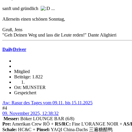
sanft und gründlich
...
Allerseits einen schönen Sonntag,
Gruß, Jens
"Geh Deinen Weg und lass die Leute reden!" Dante Alighieri
DailyDriver
Mitglied
Beiträge: 1.822
Ort: MUNSTER
Gespeichert
Aw: Rasur des Tages vom 09.11. bis 15.11.2025
#4
09. November 2025, 12:38:32
Messer:
Böker LOUNGE BAR (6/8)
Pre:
Amerikan Crew RÖ +
RS/RC:
Fine L'ORANGE NOIR +
AS/
Schale:
HC&C +
Pinsel:
YAQI China-Dachs 三遍糖醋鸭