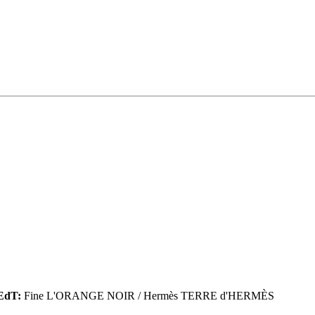
EdT:
Fine L'ORANGE NOIR / Hermès TERRE d'HERMÈS