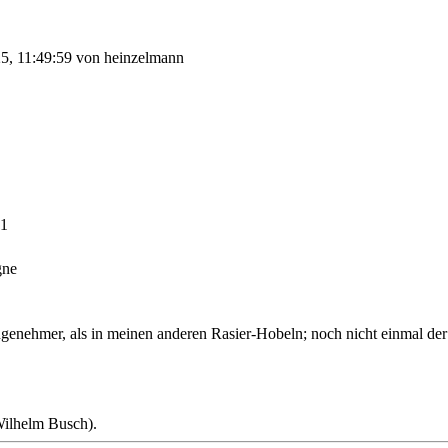
5, 11:49:59 von heinzelmann
 1
gne
 angenehmer, als in meinen anderen Rasier-Hobeln; noch nicht einmal de
(Wilhelm Busch).