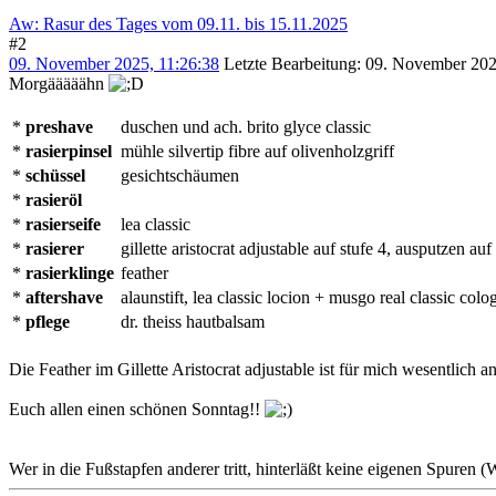
Aw: Rasur des Tages vom 09.11. bis 15.11.2025
#2
09. November 2025, 11:26:38
Letzte Bearbeitung
: 09. November 202
Morgääääähn
*
preshave
duschen und ach. brito glyce classic
*
rasierpinsel
mühle silvertip fibre auf olivenholzgriff
*
schüssel
gesichtschäumen
*
rasieröl
*
rasierseife
lea classic
*
rasierer
gillette aristocrat adjustable auf stufe 4, ausputzen auf
*
rasierklinge
feather
*
aftershave
alaunstift, lea classic locion + musgo real classic colo
*
pflege
dr. theiss hautbalsam
Die Feather im Gillette Aristocrat adjustable ist für mich wesentlich
Euch allen einen schönen Sonntag!!
Wer in die Fußstapfen anderer tritt, hinterläßt keine eigenen Spuren 