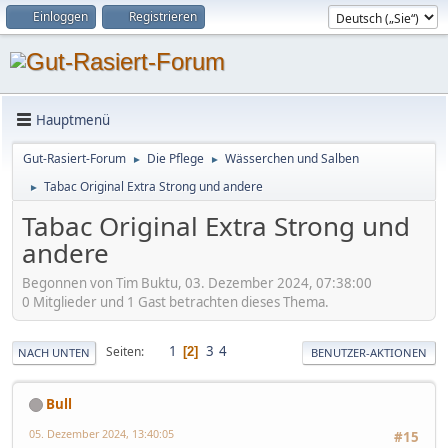
Einloggen
Registrieren
Hauptmenü
Gut-Rasiert-Forum
Die Pflege
Wässerchen und Salben
►
►
Tabac Original Extra Strong und andere
►
Tabac Original Extra Strong und
andere
Begonnen von Tim Buktu, 03. Dezember 2024, 07:38:00
0 Mitglieder und 1 Gast betrachten dieses Thema.
1
3
4
Seiten
2
NACH UNTEN
BENUTZER-AKTIONEN
Bull
05. Dezember 2024, 13:40:05
#15