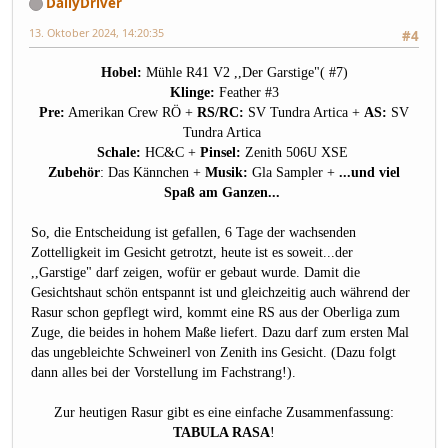
DailyDriver
13. Oktober 2024, 14:20:35
#4
Hobel:
Mühle R41 V2 ,,Der Garstige"( #7)
Klinge:
Feather #3
Pre:
Amerikan Crew RÖ +
RS/RC:
SV Tundra Artica +
AS:
SV
Tundra Artica
Schale:
HC&C +
Pinsel:
Zenith 506U XSE
Zubehör
: Das Kännchen +
Musik:
Gla Sampler +
...und viel
Spaß am Ganzen...
So, die Entscheidung ist gefallen, 6 Tage der wachsenden
Zottelligkeit im Gesicht getrotzt, heute ist es soweit...der
,,Garstige" darf zeigen, wofür er gebaut wurde. Damit die
Gesichtshaut schön entspannt ist und gleichzeitig auch während der
Rasur schon gepflegt wird, kommt eine RS aus der Oberliga zum
Zuge, die beides in hohem Maße liefert. Dazu darf zum ersten Mal
das ungebleichte Schweinerl von Zenith ins Gesicht. (Dazu folgt
dann alles bei der Vorstellung im Fachstrang!).
Zur heutigen Rasur gibt es eine einfache Zusammenfassung:
TABULA RASA
!