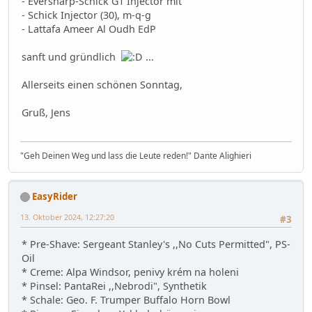
- Eversharp-Schick G1 Injector mit
- Schick Injector (30), m-q-g
- Lattafa Ameer Al Oudh EdP
sanft und gründlich
...
Allerseits einen schönen Sonntag,
Gruß, Jens
"Geh Deinen Weg und lass die Leute reden!" Dante Alighieri
EasyRider
13. Oktober 2024, 12:27:20
#3
* Pre-Shave: Sergeant Stanley's ,,No Cuts Permitted", PS-
Oil
* Creme: Alpa Windsor, penivy krém na holeni
* Pinsel: PantaRei ,,Nebrodi", Synthetik
* Schale: Geo. F. Trumper Buffalo Horn Bowl