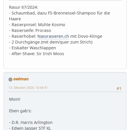
Rasur 67/2024:
- Schaumbad, dazu FS-Brennessel-Shampoo für die
Haare
- Rasierpinsel: Mühle Kosmo
- Rasierseife: Proraso
- Rasierhobel:
Nassrasieren.ch
mit Dovo-Klinge
- 2 Durchgänge (mit dem/quer zum Strich)
- Eiskalter Waschlappen
- After-Shave: Sir Irish Moos
owlman
13. Oktober 2024, 10:54:47
#1
Moin!
Eben gab's:
- D.R. Harris Arlington
- Edwin Jagger STF XL