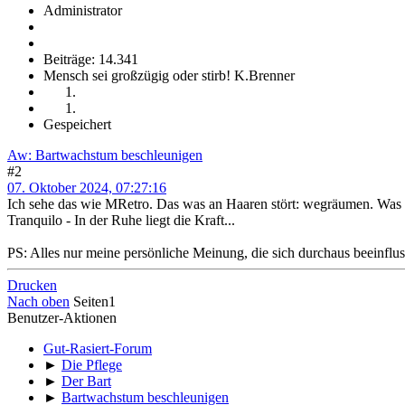
Administrator
Beiträge: 14.341
Mensch sei großzügig oder stirb! K.Brenner
Gespeichert
Aw: Bartwachstum beschleunigen
#2
07. Oktober 2024, 07:27:16
Ich sehe das wie MRetro. Das was an Haaren stört: wegräumen. Was n
Tranquilo - In der Ruhe liegt die Kraft...
PS: Alles nur meine persönliche Meinung, die sich durchaus beeinfluss
Drucken
Nach oben
Seiten
1
Benutzer-Aktionen
Gut-Rasiert-Forum
►
Die Pflege
►
Der Bart
►
Bartwachstum beschleunigen