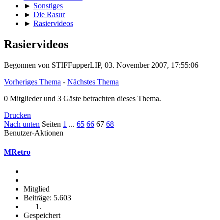
►
Sonstiges
►
Die Rasur
►
Rasiervideos
Rasiervideos
Begonnen von STIFFupperLIP, 03. November 2007, 17:55:06
Vorheriges Thema
-
Nächstes Thema
0 Mitglieder und 3 Gäste betrachten dieses Thema.
Drucken
Nach unten
Seiten
1
...
65
66
67
68
Benutzer-Aktionen
MRetro
Mitglied
Beiträge: 5.603
Gespeichert