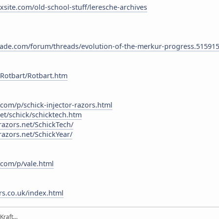
ixsite.com/old-school-stuff/leresche-archives
ade.com/forum/threads/evolution-of-the-merkur-progress.515915
/Rotbart/Rotbart.htm
.com/p/schick-injector-razors.html
net/schick/schicktech.htm
yrazors.net/SchickTech/
yrazors.net/SchickYear/
.com/p/vale.html
s.co.uk/index.html
Kraft...