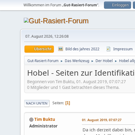
Willkommen im Forum „
Gut-Rasiert-Forum
“.
Einloggen
07. August 2026, 12:26:08
Übersicht
Bild des Jahres 2022
Impressum
Gut-Rasiert-Forum
Das Werkzeug
Der Hobel
Hobel al
►
►
►
Hobel - Seiten zur Identifik
Begonnen von Tim Buktu, 01. August 2019, 07:07:27
0 Mitglieder und 1 Gast betrachten dieses Thema.
Seiten
1
NACH UNTEN
Tim Buktu
01. August 2019, 07:07:27
Administrator
Da ich derzeit dabei bi