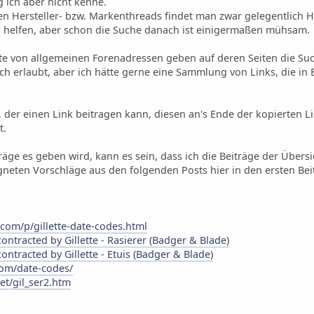
 ich aber nicht kenne.
en Hersteller- bzw. Markenthreads findet man zwar gelegentlich H
on helfen, aber schon die Suche danach ist einigermaßen mühsam.
iste von allgemeinen Forenadressen geben auf deren Seiten die Suc
ich erlaubt, aber ich hätte gerne eine Sammlung von Links, die i
r, der einen Link beitragen kann, diesen an's Ende der kopierten
t.
räge es geben wird, kann es sein, dass ich die Beiträge der Übers
igneten Vorschläge aus den folgenden Posts hier in den ersten Bei
.com/p/gillette-date-codes.html
ontracted by Gillette - Rasierer (Badger & Blade)
ontracted by Gillette - Etuis (Badger & Blade)
.com/date-codes/
et/gil_ser2.htm