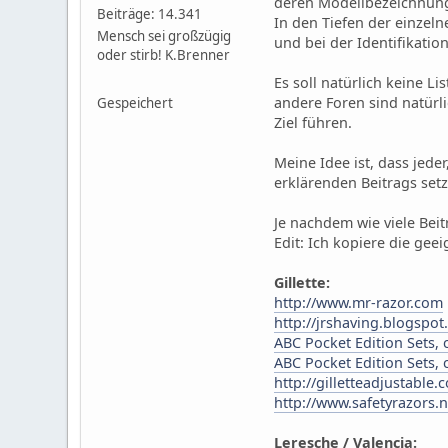
deren Modellbezeichnung
Beiträge: 14.341
In den Tiefen der einzeln
Mensch sei großzügig
und bei der Identifikati
oder stirb! K.Brenner
Es soll natürlich keine L
andere Foren sind natürl
Gespeichert
Ziel führen.
Meine Idee ist, dass jede
erklärenden Beitrags setz
Je nachdem wie viele Beit
Edit: Ich kopiere die gee
Gillette:
http://www.mr-razor.com
http://jrshaving.blogspot
ABC Pocket Edition Sets, c
ABC Pocket Edition Sets, c
http://gilletteadjustable
http://www.safetyrazors.n
Leresche / Valencia: