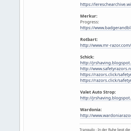
https://lereschearchive.w
Merkur:
Progress:
https://www.badgerandbl
Rotbart:
http://www.mr-razor.com
Schick:
http://jrshaving.blogspot
http://www.safetyrazors.
https://razors.click/safet
https://razors.click/safet
Valet Auto Strop:
http://jrshaving.blogspot
Wardonia:
http://www.wardoniarazor
Tranquilo - In der Ruhe liegt die 