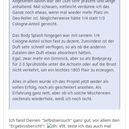
Abgesehen davon war der Duft sehr präsent und lange
anhaltend. Mal schauen, vielleicht verdünne ich das
Ganze noch etwas, wenn mal wieder mehr Platz im
Deo-Roller ist. Möglicherweise hätte 1/4 statt 1/3
Cologne-Anteil gereicht.
Das Body Splash hingegen war mit seinem 1/4
Cologne-Anteil schon fast zu dezent. Zumindest ist der
Duft sehr schnell verflogen, so als ob die anderen
Zutaten den Duft etwas absorbiert hätten.
Egal, zwar mehr ein Gimmick, aber so als Bodyspray
für 2-3 Sprühstöße unter die Achseln oder auf die Brust
nicht verkehrt, um ein leichtes 1805 Flair zu erzeugen.
Alles in allem würde ich das Projekt jetzt weder als
vollen Erfolg, noch als gescheitert ansehen. Als
Erfahrung ganz nett, aber ob ich solche Mischereien
nochmals wiederhole, weiß ich noch nicht.
Ich fand Deinen "Selbstversuch" ganz gut, vor allem den
"Ergebnisbericht"!
Vllt. teste ich das auch mal