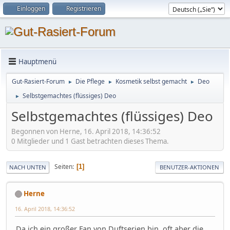
Einloggen
Registrieren
Hauptmenü
Gut-Rasiert-Forum
Die Pflege
Kosmetik selbst gemacht
Deo
►
►
►
Selbstgemachtes (flüssiges) Deo
►
Selbstgemachtes (flüssiges) Deo
Begonnen von Herne, 16. April 2018, 14:36:52
0 Mitglieder und 1 Gast betrachten dieses Thema.
Seiten
1
NACH UNTEN
BENUTZER-AKTIONEN
Herne
16. April 2018, 14:36:52
Da ich ein großer Fan von Duftserien bin, oft aber die