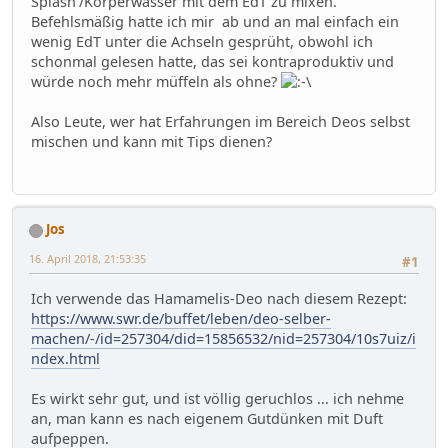
Splash'/Körperwasser mit dem EdT zu mixen.
Befehlsmäßig hatte ich mir ab und an mal einfach ein
wenig EdT unter die Achseln gesprüht, obwohl ich
schonmal gelesen hatte, das sei kontraproduktiv und
würde noch mehr müffeln als ohne?
Also Leute, wer hat Erfahrungen im Bereich Deos selbst
mischen und kann mit Tips dienen?
Jos
16. April 2018, 21:53:35
#1
Ich verwende das Hamamelis-Deo nach diesem Rezept:
https://www.swr.de/buffet/leben/deo-selber-
machen/-/id=257304/did=15856532/nid=257304/10s7uiz/i
ndex.html
Es wirkt sehr gut, und ist völlig geruchlos ... ich nehme
an, man kann es nach eigenem Gutdünken mit Duft
aufpeppen.