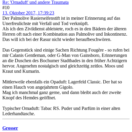
Re: 'Omaduft' und andere Traumata
#10
13. Oktober 2017, 17:39:23
Der Palmolive Rasierseifenstift ist in meiner Erinnerung auf das
Unerfreulichste mit Verfall und Tod verknüpft.
Als ich den Zivildienst ableistete, roch es in den Bädern der älteren
Herren oft nach einer Kombination aus Palmolive und Inkontinenz.
Das will ich bei der Rasur nicht wieder heraufbeschwören.
Das Gegenstück sind einige Sachen Richtung Fougère - so rufen bei
mir Calanis Gentleman, oder G-Man von Gainsboro, Erinnerungen
an die Duschen des Bochumer Stadtbades in den früher Achtzigern
hervor. Angenehm nostalgisch und gleichzeitig zeitlos. Moos und
Kraut und Kumarin.
Mittlerweile ebenfalls ein Opaduft: Lagerfeld Classic. Der hat so
einen Hauch von angejahrtem Gigolo.
Mag ich manchmal ganz gerne, und dann bleibt auch der zweite
Knopf des Hemdes geöffnet.
Typischer Omaduft: Tabac RS. Puder und Parfüm in einer alten
Lederhandtasche.
Grosser