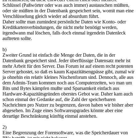
Schlüssel (Paßwörter oder was auch immer) austauschen müßten,
oder sie müßten in der Datenbank gespeichert sein, womit man eine
Verschlüsselung gleich wieder ad absurdum führt.
Daher sollte man zumindest persönliche Daten wie Konto- oder
Kreditkartenverbindungen, die nicht mehr benötigt werden,
irgendwann mal löschen, falls doch einmal irgendein Datenleck
auftreten sollte.
b)
Zweiter Grund ist einfach die Menge der Daten, die in der
Datenbank gespeichert sind. Jeder überflüssige Datensatz mehr ist
mehr Arbeit für den Server. Das Forum ist auf einem recht potenten
Server gehostet, so daß es kaum Kapazitätsengpässe gibt, zumal wir
ja ohnehin ein relativ kleines Nischenforum sind. Dennoch, alle aus
dem Admin-Team kommen noch aus Computerzeiten, wo man um
Bits und Bytes kämpfen mußte und Sparsamkeit einfach aus
Hardware-Kapazitätsgründen oberstes Gebot war. Daher kam auch
schon einmal der Gedanke auf, die Zahl der speicherbaren
Nachrichten pro Nutzer zu begrenzen, davon haben wir bisher aber
abgesehen. Im Zuge eines Softwareupgrades könnte aber eine
derartige Beschränkung künftig einmal anstehen.
2)
Eine Begrenzung der Forensoftware, was die Speicherdauer von