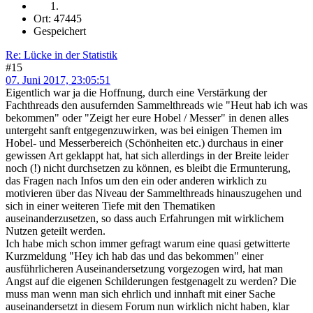
Ort: 47445
Gespeichert
Re: Lücke in der Statistik
#15
07. Juni 2017, 23:05:51
Eigentlich war ja die Hoffnung, durch eine Verstärkung der
Fachthreads den ausufernden Sammelthreads wie "Heut hab ich was
bekommen" oder "Zeigt her eure Hobel / Messer" in denen alles
untergeht sanft entgegenzuwirken, was bei einigen Themen im
Hobel- und Messerbereich (Schönheiten etc.) durchaus in einer
gewissen Art geklappt hat, hat sich allerdings in der Breite leider
noch (!) nicht durchsetzen zu können, es bleibt die Ermunterung,
das Fragen nach Infos um den ein oder anderen wirklich zu
motivieren über das Niveau der Sammelthreads hinauszugehen und
sich in einer weiteren Tiefe mit den Thematiken
auseinanderzusetzen, so dass auch Erfahrungen mit wirklichem
Nutzen geteilt werden.
Ich habe mich schon immer gefragt warum eine quasi getwitterte
Kurzmeldung "Hey ich hab das und das bekommen" einer
ausführlicheren Auseinandersetzung vorgezogen wird, hat man
Angst auf die eigenen Schilderungen festgenagelt zu werden? Die
muss man wenn man sich ehrlich und innhaft mit einer Sache
auseinandersetzt in diesem Forum nun wirklich nicht haben, klar