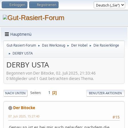
Einloggen
Registrieren
Hauptmenü
Gut-Rasiert-Forum
Das Werkzeug
Der Hobel
Die Rasierklinge
►
►
►
DERBY USTA
►
DERBY USTA
Begonnen von Der Bitocke, 02. Juli 2025, 21:33:46
0 Mitglieder und 1 Gast betrachten dieses Thema.
1
Seiten
2
NACH UNTEN
BENUTZER-AKTIONEN
Der Bitocke
07. Juli 2025, 15:27:40
#15
Genau so ist es bei mir auch gelaufen: nachdem die