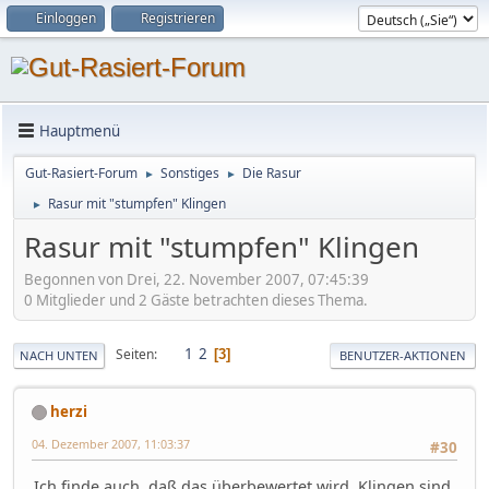
Einloggen
Registrieren
Hauptmenü
Gut-Rasiert-Forum
Sonstiges
Die Rasur
►
►
Rasur mit "stumpfen" Klingen
►
Rasur mit "stumpfen" Klingen
Begonnen von Drei, 22. November 2007, 07:45:39
0 Mitglieder und 2 Gäste betrachten dieses Thema.
1
2
Seiten
3
NACH UNTEN
BENUTZER-AKTIONEN
herzi
04. Dezember 2007, 11:03:37
#30
Ich finde auch, daß das überbewertet wird. Klingen sind