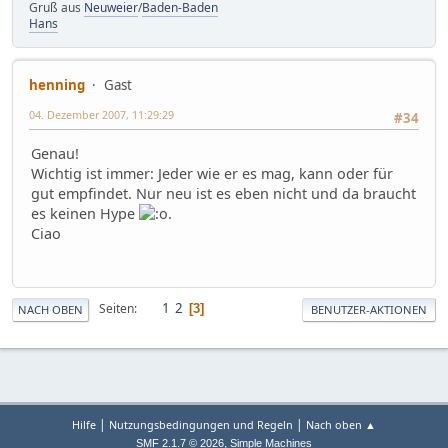
Gruß aus
Neuweier
/
Baden-Baden
Hans
henning
Gast
04. Dezember 2007, 11:29:29
#34
Genau!
Wichtig ist immer: Jeder wie er es mag, kann oder für
gut empfindet. Nur neu ist es eben nicht und da braucht
es keinen Hype
.
Ciao
1
2
Seiten
3
NACH OBEN
BENUTZER-AKTIONEN
|
|
Hilfe
Nutzungsbedingungen und Regeln
Nach oben ▲
,
SMF 2.1.7 © 2026
Simple Machines