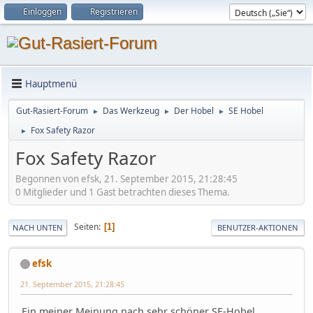
Einloggen
Registrieren
Hauptmenü
Gut-Rasiert-Forum
Das Werkzeug
Der Hobel
SE Hobel
►
►
►
Fox Safety Razor
►
Fox Safety Razor
Begonnen von efsk, 21. September 2015, 21:28:45
0 Mitglieder und 1 Gast betrachten dieses Thema.
Seiten
1
NACH UNTEN
BENUTZER-AKTIONEN
efsk
21. September 2015, 21:28:45
Ein meiner Meinung nach sehr schöner SE-Hobel.