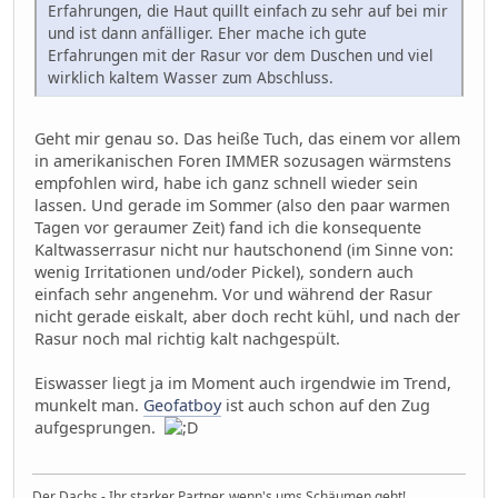
Erfahrungen, die Haut quillt einfach zu sehr auf bei mir
und ist dann anfälliger. Eher mache ich gute
Erfahrungen mit der Rasur vor dem Duschen und viel
wirklich kaltem Wasser zum Abschluss.
Geht mir genau so. Das heiße Tuch, das einem vor allem
in amerikanischen Foren IMMER sozusagen wärmstens
empfohlen wird, habe ich ganz schnell wieder sein
lassen. Und gerade im Sommer (also den paar warmen
Tagen vor geraumer Zeit) fand ich die konsequente
Kaltwasserrasur nicht nur hautschonend (im Sinne von:
wenig Irritationen und/oder Pickel), sondern auch
einfach sehr angenehm. Vor und während der Rasur
nicht gerade eiskalt, aber doch recht kühl, und nach der
Rasur noch mal richtig kalt nachgespült.
Eiswasser liegt ja im Moment auch irgendwie im Trend,
munkelt man.
Geofatboy
ist auch schon auf den Zug
aufgesprungen.
Der Dachs - Ihr starker Partner, wenn's ums Schäumen geht!