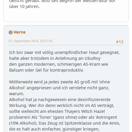
Gesicht gehabt. Also seit Beginn der Messerrasur vor
über 10 Jahren.
Herne
01. September 2014, 20:57:55
#13
Ich bin zwar mit völlig unempfindlicher Haut gesegnet,
halte aber trotzdem in Anlehnung an UbuRoy
den ganzen modernen, schmierigen AS-Kram wie
Balsam oder Gel für kontraproduktiv.
Mittlerweile wird ja jedes zweite AS groß mit 'ohne
Alkohol' angepriesen und ich verstehe nicht ganz,
warum.
Alkohol hat ja nachgewiesen eine desinfiszierende
Wirkung. Wer ihn denn wirklich nicht im AS verträgt,
sollte vielleicht am ehesten Thayers Witch Hazel
probieren! Als 'Toner' (ganz ohne) oder als 'Astringent
(10% Alkohol). Das Zeug ist Spitzenklasse und die Amis,
die es halt auch einfacher, günstiger kriegen,