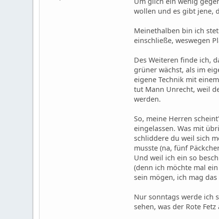
Um glich ein wenig gegen 
wollen und es gibt jene,
Meinethalben bin ich ste
einschließe, weswegen Pl
Des Weiteren finde ich, 
grüner wächst, als im ei
eigene Technik mit einem
tut Mann Unrecht, weil 
werden.
So, meine Herren schein
eingelassen. Was mit übri
schliddere du weil sich
musste (na, fünf Päckchen
Und weil ich ein so besch
(denn ich möchte mal ein
sein mögen, ich mag das 
Nur sonntags werde ich s
sehen, was der Rote Fetz 