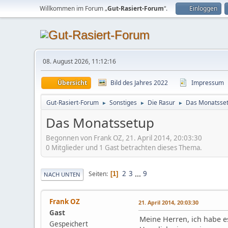
Willkommen im Forum „
Gut-Rasiert-Forum
“.
Einloggen
08. August 2026, 11:12:16
Übersicht
Bild des Jahres 2022
Impressum
Gut-Rasiert-Forum
Sonstiges
Die Rasur
Das Monatsse
►
►
►
Das Monatssetup
Begonnen von Frank OZ, 21. April 2014, 20:03:30
0 Mitglieder und 1 Gast betrachten dieses Thema.
2
3
...
9
Seiten
1
NACH UNTEN
Frank OZ
21. April 2014, 20:03:30
Gast
Meine Herren, ich habe e
Gespeichert