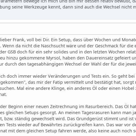
Parametern bewege ich mich und bin mir dessen relativ bewußt, 
ung seine Werkzeuge kennt, dann sind auch die Wechsel nicht m
 lieber Frank, voll bei Dir. Ein Setup, dass über Wochen und Mona
t. Wenn da nicht die Naschsucht wäre und der Geschmack für die
 der GSB doch für ein sehr solides und in den letzten Wochen rela
eu hinzu gekommene Myrsol, haben den Dauereinsatz gefeiert und
 nur durch den tagesabhängigen Wechsel der Wahl der für die jewe
ch doch immer wieder Veränderungen und Tests ein. So geht bei m
gekommen", das mir der Fatip vermittelt und bestätigt hat, sorgt n
suchen. Mal eine andere Klinge, ein anderes Öl oder einen Hobel 
hat.
h der Beginn einer neuen Zeitrechnung im Rasurbereich. Das Öl ha
s gleichen Setups gesorgt. An meinen Tagesrasuren kann man ja 
rt, bzw. ständig gewechselt wird. Das Grundgerüst stimmt und ist 
n Tests wieder auf Bewährtes zurückgreifen kann. Das war vor dem 
nat mit dem gleichen Setup fahren werde, also keine auch noch 