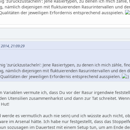
g 'zurückzustacheln': Jene Rasiertypen, zu denen ich mich zähle, 
ng, nämlich diejenigen mit fluktuierenden Rasurintervallen und d
 Qualitäten der jeweiligen Erfordernis entsprechend ausspielen.
il 2014, 21:09:29
ig 'zurückzustacheln': Jene Rasiertypen, zu denen ich mich zähle, find
ng, nämlich diejenigen mit fluktuierenden Rasurintervallen und den 
e Qualitäten der jeweiligen Erfordernis entsprechend ausspielen.
en Variablen vermute ich, dass Du vor der Rasur irgendwie festste
den Utensilien zusammenharkst und dann zur Tat schreitet. Wenn d
 Hut!
nd werde es vermutlich auch nie sein) und ich wüsste auch nicht, 
are im Arsenal hätte. Ich habe nur festgestellt, dass das Stoppel
h nun sozusagen im Dauertest mit einem Setup tun, um am Ende d