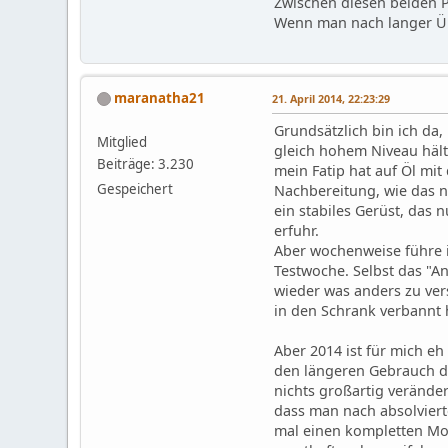
Zwischen diesen beiden 
Wenn man nach langer Üb
maranatha21
21. April 2014, 22:23:29
Grundsätzlich bin ich da,
Mitglied
gleich hohem Niveau häl
Beiträge: 3.230
mein Fatip hat auf Öl mit
Gespeichert
Nachbereitung, wie das n
ein stabiles Gerüst, das
erfuhr.
Aber wochenweise führe i
Testwoche. Selbst das "An
wieder was anders zu ver
in den Schrank verbannt 
Aber 2014 ist für mich e
den längeren Gebrauch de
nichts großartig verände
dass man nach absolvierte
mal einen kompletten Mo