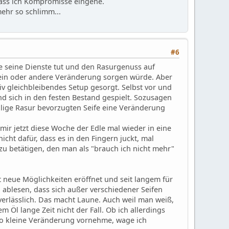
dass ich Kompromisse eingehe.
ehr so schlimm...
#6
te seine Dienste tut und den Rasurgenuss auf
 ein oder andere Veränderung sorgen würde. Aber
tiv gleichbleibendes Setup gesorgt. Selbst vor und
 sich in den festen Bestand gespielt. Sozusagen
ilige Rasur bevorzugten Seife eine Veränderung
ir jetzt diese Woche der Edle mal wieder in eine
icht dafür, dass es in den Fingern juckt, mal
zu betätigen, den man als "brauch ich nicht mehr"
t neue Möglichkeiten eröffnet und seit langem für
ablesen, dass sich außer verschiedener Seifen
verlässlich. Das macht Laune. Auch weil man weiß,
Öl lange Zeit nicht der Fall. Ob ich allerdings
so kleine Veränderung vornehme, wage ich