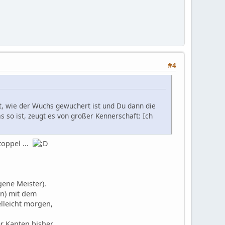
#4
st, wie der Wuchs gewuchert ist und Du dann die
 so ist, zeugt es von großer Kennerschaft: Ich
oppel ...
gene Meister).
en) mit dem
elleicht morgen,
er Kanten bisher