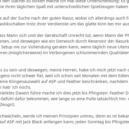
den Stachel zu löcken mache ich mal diese Unterscheidung: Es gib
 die ihren täglichen Spaß mit unterschiedlichen Spielzeugen habe
ts auf der Suche nach der guten Rasur, wobei ich allerdings auch 
astikschaben trotz ihrer Verdienste um das glatte Kinn bei mir au
dass Mann sich und der Gerätschaft Unrecht tut, wenn Mann der Ph
genen, und deswegen wie ein Derwisch durch Reservoir der Rasurkul
 Setup nie zur Vollendung geraten kann, wenn täglich neue Uten
deren (möglicherweise) im Verborgenen schlummernden Qualitäte
t's zu sein und deswegen, meine Herren, habe ich mich jetzt na
gens nicht schwer fiel, weil ich schon seit Monaten mit dem Edlen
 meine Klingenauswahl auf ASP und Feather beschränken, nachdem
 hab' ich noch).
ränktes Dasein führe mache ich dies jetzt bis Pfingsten: Feather 
 Gefühl dafür bekommen, wie lange so eine Pulle tatsächlich hin
Zeugs!).
chwächeln, werde ich meinen Prinzipien untreu, denn es ist bekan
auf ASP mit Jack Black anfangen kann; jeden Sonntag bis Pfingste