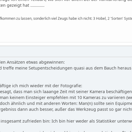
 gezeigt hat ............
ommen zu lassen, sonderlich viel Zeugs habe ich nicht: 3 Hobel, 2 'Sorten' Syst
iden Ansätzen etwas abgewinnen:
und treffe meine Setupentscheidungen quasi aus dem Bauch herau
äftige ich mich wieder mit der Fotografie:
esagt, dass man sich laaange Zeit mit seiner Kamera beschäftigen 
man keinem Einsteiger empfehlen mit 10 Kameras zu variieren (we
s doch ähnlich und mit anderen Worten: Man(n) sollte sein Equipm
Ergebniss dann auch besser, außer das Werkzeug passt so gar nich
h insgesamt zufrieden bin: Ich bin hier weder als Statistiker unte