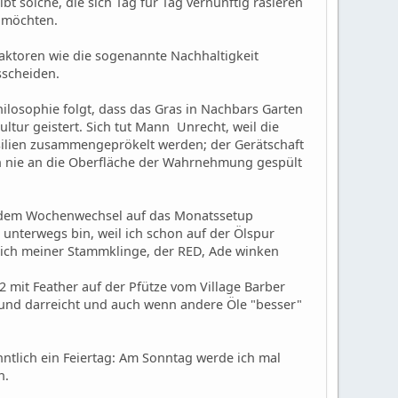
t solche, die sich Tag für Tag vernünftig rasieren
n möchten.
Faktoren wie die sogenannte Nachhaltigkeit
sscheiden.
ilosophie folgt, dass das Gras in Nachbars Garten
tur geistert. Sich tut Mann Unrecht, weil die
silien zusammengeprökelt werden; der Gerätschaft
n nie an die Oberfläche der Wahrnehmung gespült
ch dem Wochenwechsel auf das Monatssetup
 unterwegs bin, weil ich schon auf der Ölspur
 ich meiner Stammklinge, der RED, Ade winken
D2 mit Feather auf der Pfütze vom Village Barber
- und darreicht und auch wenn andere Öle "besser"
ntlich ein Feiertag: Am Sonntag werde ich mal
n.