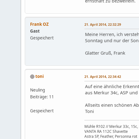
ernsthaft zu bezweifeln.
Frank OZ
21. April 2014, 22:32:29
Gast
Meine Herren, ich verste
Gespeichert
Sonntag und nur der Son
Glatter Gruß, Frank
toni
21. April 2014, 22:34:42
Auf eine ähnliche Erkenn
Neuling
aus Merkur 34c, ASP und 
Beiträge: 11
Allseits einen schönen A
Gespeichert
Toni
Mühle R102 // Merkur 33c, 15c,
VANTA RA 112C Shavette
Astra SP, Feather, Personna rot