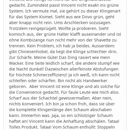
gedacht. Zumindest passt Vincent nicht exakt ins grüne
System. Ich vermute mal, sie gehört zu dieser Klingenart
für das System Kismet. Sieht aus wie Dovo grün, geht
aber knapp nicht rein. Ums Arschlecken sozusagen.
Trotzdem reingeprügelt. Wollte ja probieren. Sieht
komisch aus, der grüne Halter klafft auseinander und ist
ohne Kombizange nun nicht mehr von der Shavette zu
trennen. Kein Problem, ich hab ja beides. Ausserdem:
gibt Chinesenhobel, da liegt die Klinge schlechter drin.
Zur Schärfe. Meine Güte! Das Ding rasiert wie mein
Wacker. Eine Seite leidlich scharf, die andere stumpf wie
die Nacht dunkel! Dazwischen allerfeinste Abstufungen
für höchste Schmerzeffizienz! Ja ich weiß, ich kann nicht
schleifen oder schärfen. Bin nicht als Handwerker
geboren. Aber Vincent ist eine Klinge und als solche für
die Convenience gedacht. Für faule Leute wie mich also.
Scharf aus der Schachtel gewissermaßen. Aber nein,
nichts konveniert. Ich bin ja schon froh, dass sie über
die komplette Klingenlänge den Schaum abschaben
kann. Immerhin was. Jaja, so ein schlotziger Schaum
haftet an! Vincent kann die Anhaftung abschälen. Tataa!
Tolles Produkt. Tataa! Vom Schaum enthüllt: Stoppeln