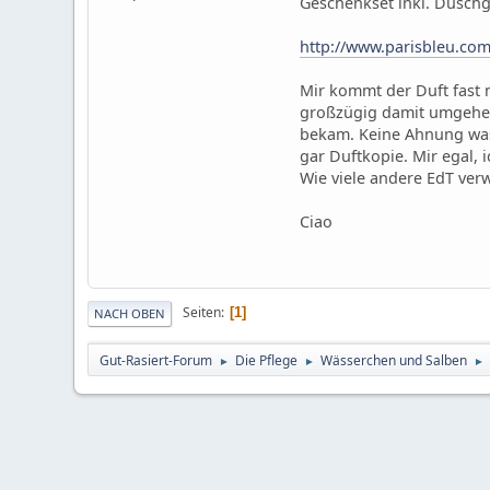
Geschenkset inkl. Duschg
http://www.parisbleu.co
Mir kommt der Duft fast m
großzügig damit umgehe. M
bekam. Keine Ahnung was e
gar Duftkopie. Mir egal,
Wie viele andere EdT ver
Ciao
Seiten
1
NACH OBEN
Gut-Rasiert-Forum
Die Pflege
Wässerchen und Salben
►
►
►