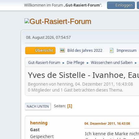
Willkommen im Forum „
Gut-Rasiert-Forum
“.
Einloggen
08. August 2026, 07:54:57
Übersicht
Bild des Jahres 2022
Impressum
Gut-Rasiert-Forum
Die Pflege
Wässerchen und Salben
►
►
►
Yves de Sistelle - Ivanhoe, Ea
Begonnen von henning, 04. Dezember 2011, 16:43:08
0 Mitglieder und 1 Gast betrachten dieses Thema.
Seiten
1
NACH UNTEN
henning
04. Dezember 2011, 16:43:08
Gast
Ich kenne die Marke nicht
Gespeichert