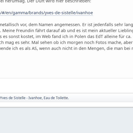
el herumlag. Der Duft wird hier beschrieben:
m/#/en/gamma/brands/yves-de-sistelle/ivanhoe
etallisch vor, dem Namen angemessen. Er ist jedenfalls sehr lang
eine Freundin fährt darauf ab und es ist mein aktueller Lieblings
s sonst kostet, im Web fand ich in Polen das EdT alleine für ca. 
 ich mag es sehr. Mal sehen ob ich morgen noch Fotos mache, aber 
wende ich es als AS, wenn auch nicht in den Mengen, die man be
Yves de Sistelle - Ivanhoe, Eau de Toilette.