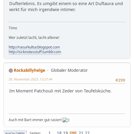
Dufterlebnis. Es umgibt einem so eine Art Duftaura und
wirkt für mich irgendwie intimer.
Timo
Wer zuletzt lacht, lacht alleine!
http://rasurkultur.blogspot.com
http://sicknotesstuff.tumblr.com
Rockabillyhelge
Globaler Moderator
26. November 2023, 13:27:44
#299
Im Moment Patchouli mit Zeder von Teufelsküche.
Auch mit Bart immer gut rasiert
1
...
18
19
21
22
Seiten
20
NACH OBEN