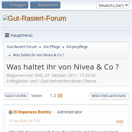
Einloggen
Registrieren
Hauptmenü
Gut-Rasiert-Forum
Die Pflege
Körperpflege
►
►
Was haltet ihr von Nivea & Co ?
►
Was haltet ihr von Nivea & Co ?
Begonnen von TMG, 07. Oktober 2011, 17:35:50
0 Mitglieder und 1 Gast betrachten dieses Thema.
1
2
Seiten
3
NACH UNTEN
BENUTZER-AKTIONEN
El Hopaness Romtic
Administrator
17. Juli 2025, 06:17:51
#30